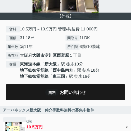
【外観】
10.5万円～10.9万円 管理/共益費 11,000円
賃料
31.18㎡
1LDK
面積
間取り
築11年
6階/10階建
築年数
所在階
大阪府
大阪市淀川区
西宮原
１丁目
所在地
東海道本線
「
新大阪
」駅 徒歩10分
交通
地下鉄御堂筋線
「
西中島南方
」駅 徒歩18分
地下鉄御堂筋線
「
東三国
」駅 徒歩16分
お問い合わせ
無料
アーバネックス新大阪 仲介手数料無料の募集中物件
6階
10.5万円