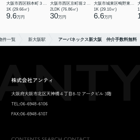
大阪市西区靱本町３丁目
大阪市西区京町堀２丁目
大阪市城東区鴫野東３丁目
1K (29.66㎡)
2LDK (76.86㎡)
1K (29.10㎡)
1
9.6
30
6.6
万円
万円
万円
物件一覧
新大阪駅
アーバネックス新大阪 仲介手数料無料
株式会社アンティ
大阪府大阪市北区天神橋４丁目8-12 アークビル 3階
TEL:06-6948-6106
FAX:
06-6948-6107