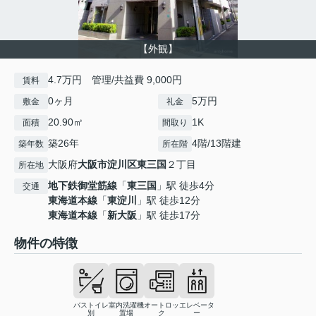
【外観】
4.7万円 管理/共益費 9,000円
賃料
0ヶ月
5万円
敷金
礼金
20.90㎡
1K
面積
間取り
築26年
4階/13階建
築年数
所在階
大阪府
大阪市淀川区
東三国
２丁目
所在地
地下鉄御堂筋線
「
東三国
」駅 徒歩4分
交通
東海道本線
「
東淀川
」駅 徒歩12分
東海道本線
「
新大阪
」駅 徒歩17分
物件の特徴
バストイレ
室内洗濯機
オートロッ
エレベータ
別
置場
ク
ー