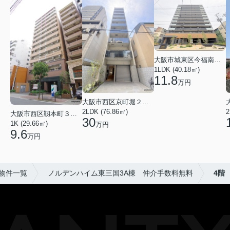
大阪市城東区今福南３丁目
1LDK (40.18㎡)
11.8
万円
大阪市西区京町堀２丁目
2LDK (76.86㎡)
大阪市西区靱本町３丁目
30
1K (29.66㎡)
万円
9.6
万円
物件一覧
ノルデンハイム東三国3A棟 仲介手数料無料
4階