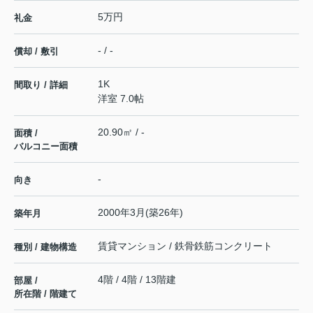
5万円
礼金
- / -
償却 / 敷引
1K
間取り / 詳細
洋室 7.0帖
20.90㎡ / -
面積 /
バルコニー面積
-
向き
2000年3月(築26年)
築年月
賃貸マンション / 鉄骨鉄筋コンクリート
種別 / 建物構造
4階 / 4階 / 13階建
部屋 /
所在階 / 階建て