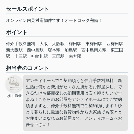
セールスポイント
オンライン内見対応物件です！オートロック完備！
ポイント
仲介手数料無料
大阪
大阪駅
梅田駅
東梅田駅
西梅田駅
新大阪駅
西中島駅
塚本駅
加島駅
西中島南方駅
東三国
駅
十三駅
神崎川駅
三国駅
南方駅
担当者のコメント
アンティホームでご契約頂くと仲介手数料無料 新
生活は何かと費用がたくさん掛かるお部屋探し。で
きるだけお部屋探しの初期費用は安く抑えたいです
横井 海優
よね！こちらのお部屋をアンティホームにてご契約
頂きますと、仲介手数料無料でご契約頂けます！ひ
とり暮らしに最適な賃貸物件から大家族でも広々と
お住まいになれるお部屋まで、アンティホームへお
任せ下さい！