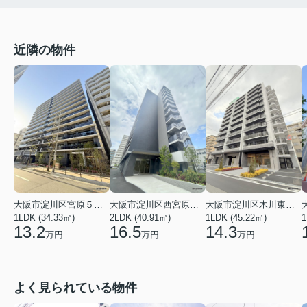
近隣の物件
大阪市淀川区木川東４丁目
大阪市淀川区宮原５丁目
大阪市淀川区西宮原２丁目
1LDK (45.22㎡)
1LDK (34.33㎡)
2LDK (40.91㎡)
1
14.3
13.2
16.5
万円
万円
万円
よく見られている物件