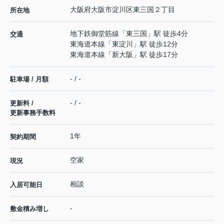
大阪府
大阪市淀川区
東三国
２丁目
所在地
地下鉄御堂筋線
「
東三国
」駅 徒歩4分
交通
東海道本線
「
東淀川
」駅 徒歩12分
東海道本線
「
新大阪
」駅 徒歩17分
- / -
駐車場 / 月額
- / -
更新料 /
更新事務手数料
1年
契約期間
空家
現況
相談
入居可能日
-
敷金積み増し