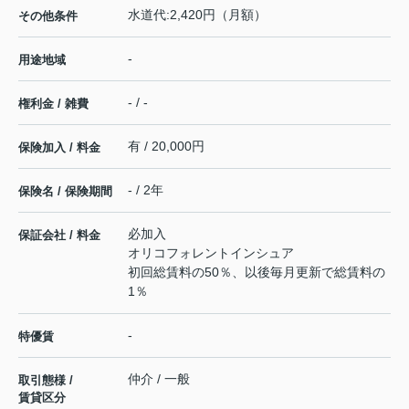
水道代:2,420円（月額）
その他条件
-
用途地域
- / -
権利金 / 雑費
有 / 20,000円
保険加入 / 料金
- / 2年
保険名 / 保険期間
必加入
保証会社 / 料金
オリコフォレントインシュア
初回総賃料の50％、以後毎月更新で総賃料の
1％
-
特優賃
仲介 / 一般
取引態様 /
賃貸区分