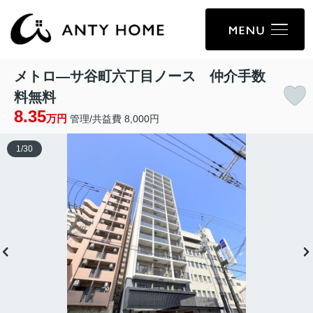
メトロ―サ谷町六丁目ノース 仲介手数
料無料
8.35
万円
管理/共益費 8,000円
1
/
30