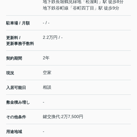
地下鉄長堀鶴見緑地
「
松屋町
」駅 徒歩8分
地下鉄谷町線
「
谷町四丁目
」駅 徒歩9分
- / -
駐車場 / 月額
2.2万円 / -
更新料 /
更新事務手数料
2年
契約期間
空家
現況
相談
入居可能日
-
敷金積み増し
鍵交換代:2万7,500円
その他条件
-
用途地域