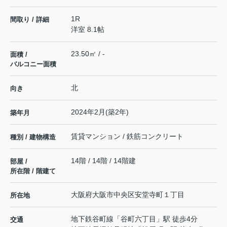
1R
間取り / 詳細
洋室 8.1帖
23.50㎡ / -
面積 /
バルコニー面積
北
向き
2024年2月(築2年)
築年月
賃貸マンション / 鉄筋コンクリート
種別 / 建物構造
14階 / 14階 / 14階建
部屋 /
所在階 / 階建て
大阪府
大阪市中央区
安堂寺町
１丁目
所在地
地下鉄谷町線
「
谷町六丁目
」駅 徒歩4分
交通