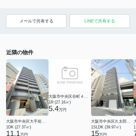
メールで共有する
LINEで共有する
近隣の物件
大阪市中央区谷町４丁目
1R (27.16㎡)
5.4
万円
大阪市中央区大手前１丁目
大阪市中央区久太郎町１丁目
1DK (27.37㎡)
1SLDK (39.97㎡)
1
11.1
15
万円
万円