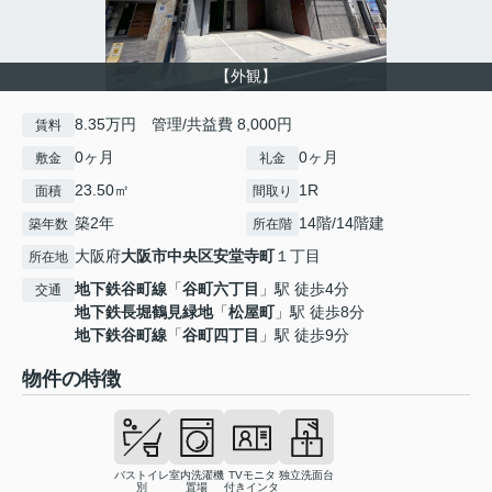
【外観】
8.35万円 管理/共益費 8,000円
賃料
0ヶ月
0ヶ月
敷金
礼金
23.50㎡
1R
面積
間取り
築2年
14階/14階建
築年数
所在階
大阪府
大阪市中央区
安堂寺町
１丁目
所在地
地下鉄谷町線
「
谷町六丁目
」駅 徒歩4分
交通
地下鉄長堀鶴見緑地
「
松屋町
」駅 徒歩8分
地下鉄谷町線
「
谷町四丁目
」駅 徒歩9分
物件の特徴
バストイレ
室内洗濯機
TVモニタ
独立洗面台
別
置場
付きインタ