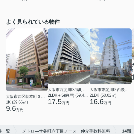
よく見られている物件
1
大阪市西淀川区福町２丁目
大阪市東淀川区西淡路１丁目
2LDK＋S(納戸) (59.48㎡)
2LDK (50.02㎡)
大阪市西区靱本町３丁目
17.5
16.6
1K (29.66㎡)
万円
万円
9.6
万円
件一覧
メトロ―サ谷町六丁目ノース 仲介手数料無料
14階