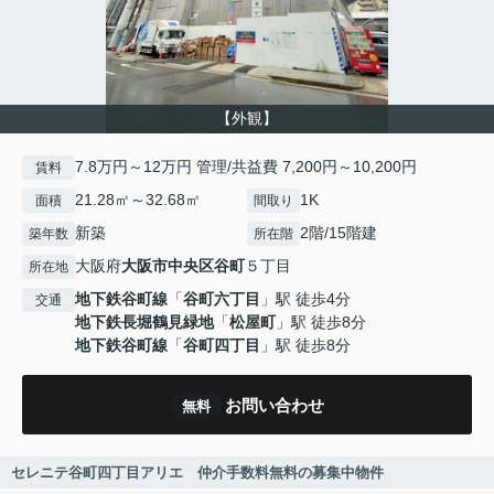
【外観】
7.8万円～12万円 管理/共益費 7,200円～10,200円
賃料
21.28㎡～32.68㎡
1K
面積
間取り
新築
2階/15階建
築年数
所在階
大阪府
大阪市中央区
谷町
５丁目
所在地
地下鉄谷町線
「
谷町六丁目
」駅 徒歩4分
交通
地下鉄長堀鶴見緑地
「
松屋町
」駅 徒歩8分
地下鉄谷町線
「
谷町四丁目
」駅 徒歩8分
お問い合わせ
無料
セレニテ谷町四丁目アリエ 仲介手数料無料の募集中物件