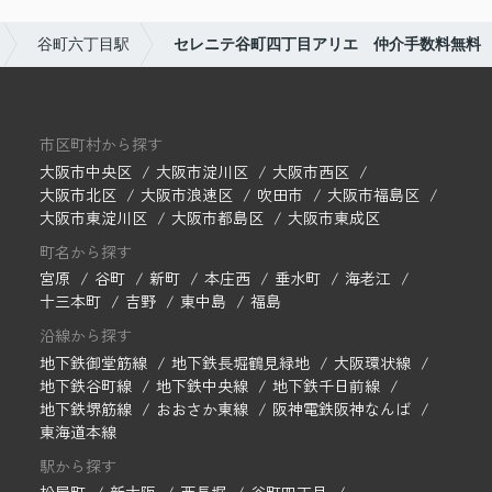
谷町六丁目駅
セレニテ谷町四丁目アリエ 仲介手数料無料
市区町村から探す
大阪市中央区
大阪市淀川区
大阪市西区
大阪市北区
大阪市浪速区
吹田市
大阪市福島区
大阪市東淀川区
大阪市都島区
大阪市東成区
町名から探す
宮原
谷町
新町
本庄西
垂水町
海老江
十三本町
吉野
東中島
福島
沿線から探す
地下鉄御堂筋線
地下鉄長堀鶴見緑地
大阪環状線
地下鉄谷町線
地下鉄中央線
地下鉄千日前線
地下鉄堺筋線
おおさか東線
阪神電鉄阪神なんば
東海道本線
駅から探す