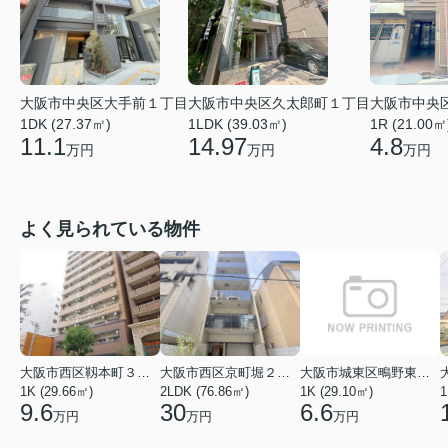
大阪市中央区大手前１丁目
大阪市中央区久太郎町１丁目
大阪市中央
1DK (27.37㎡)
1LDK (39.03㎡)
1R (21.00㎡
11.1
14.97
4.8
万円
万円
万円
よく見られている物件
大阪市西区靱本町３丁目
大阪市西区京町堀２丁目
大阪市城東区鴫野東３丁目
1K (29.66㎡)
2LDK (76.86㎡)
1K (29.10㎡)
1
9.6
30
6.6
万円
万円
万円