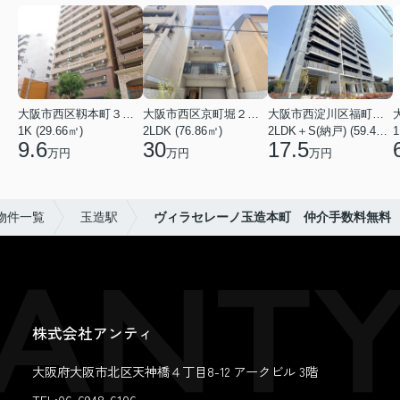
大阪市西区靱本町３丁目
大阪市西区京町堀２丁目
大阪市西淀川区福町２丁目
1K (29.66㎡)
2LDK (76.86㎡)
2LDK＋S(納戸) (59.48㎡)
1
9.6
30
17.5
万円
万円
万円
物件一覧
玉造駅
ヴィラセレーノ玉造本町 仲介手数料無料
株式会社アンティ
大阪府大阪市北区天神橋４丁目8-12 アークビル 3階
TEL:06-6948-6106