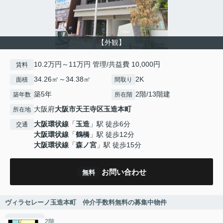
【外観】
10.2万円～11万円 管理/共益費 10,000円
賃料
34.26㎡～34.38㎡
2K
面積
間取り
築5年
2階/13階建
築年数
所在階
大阪府
大阪市天王寺区
玉造本町
所在地
大阪環状線
「
玉造
」駅 徒歩6分
交通
大阪環状線
「
鶴橋
」駅 徒歩12分
大阪環状線
「
森ノ宮
」駅 徒歩15分
お問い合わせ
無料
ヴィラセレーノ玉造本町 仲介手数料無料の募集中物件
2階