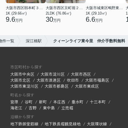
大阪市西区靱本町３丁目
大阪市西区京町堀２丁目
大阪市城東区鴫野東３丁目
1K (29.66㎡)
2LDK (76.86㎡)
1K (29.10㎡)
1
9.6
30
6.6
万円
万円
万円
物件一覧
深江橋駅
クィーンライフ東今里 仲介手数料無料
市区町村から探す
大阪市中央区
大阪市淀川区
大阪市西区
大阪市北区
大阪市浪速区
吹田市
大阪市福島区
大阪市東淀川区
大阪市都島区
大阪市東成区
町名から探す
宮原
谷町
新町
本庄西
垂水町
十三本町
海老江
吉野
東中島
立売堀
沿線から探す
地下鉄御堂筋線
地下鉄長堀鶴見緑地
大阪環状線