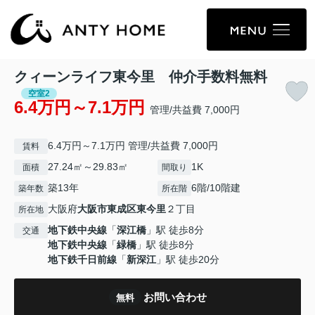
クィーンライフ東今里 仲介手数料無料
空室2
6.4万円～7.1万円
管理/共益費 7,000円
6.4万円～7.1万円 管理/共益費 7,000円
賃料
27.24㎡～29.83㎡
1K
面積
間取り
築13年
6階/10階建
築年数
所在階
大阪府
大阪市東成区
東今里
２丁目
所在地
地下鉄中央線
「
深江橋
」駅 徒歩8分
交通
地下鉄中央線
「
緑橋
」駅 徒歩8分
地下鉄千日前線
「
新深江
」駅 徒歩20分
お問い合わせ
無料