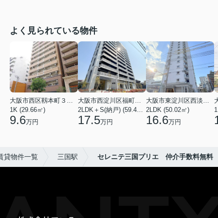
よく見られている物件
大阪市西区靱本町３丁目
大阪市西淀川区福町２丁目
大阪市東淀川区西淡路１丁目
1K (29.66㎡)
2LDK＋S(納戸) (59.48㎡)
2LDK (50.02㎡)
1
9.6
17.5
16.6
万円
万円
万円
賃貸物件一覧
三国駅
セレニテ三国プリエ 仲介手数料無料