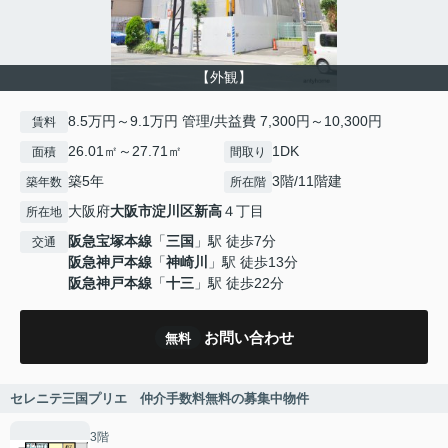
【外観】
8.5万円～9.1万円 管理/共益費 7,300円～10,300円
賃料
26.01㎡～27.71㎡
1DK
面積
間取り
築5年
3階/11階建
築年数
所在階
大阪府
大阪市淀川区
新高
４丁目
所在地
阪急宝塚本線
「
三国
」駅 徒歩7分
交通
阪急神戸本線
「
神崎川
」駅 徒歩13分
阪急神戸本線
「
十三
」駅 徒歩22分
お問い合わせ
無料
セレニテ三国プリエ 仲介手数料無料の募集中物件
3階