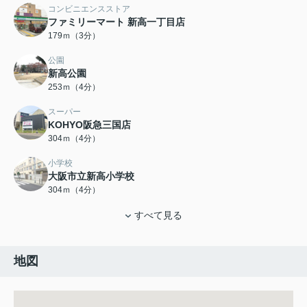
コンビニエンスストア
ファミリーマート 新高一丁目店
179ｍ（3分）
公園
新高公園
253ｍ（4分）
スーパー
KOHYO阪急三国店
304ｍ（4分）
小学校
大阪市立新高小学校
304ｍ（4分）
すべて見る
地図