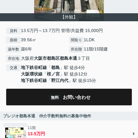
【外観】
13.5万円～13.7万円 管理/共益費 15,000円
賃料
39.56㎡
1LDK
面積
間取り
築6年
11階/15階建
築年数
所在階
大阪府
大阪市都島区
都島本通
３丁目
所在地
地下鉄谷町線
「
都島
」駅 徒歩4分
交通
大阪環状線
「
桜ノ宮
」駅 徒歩12分
地下鉄谷町線
「
野江内代
」駅 徒歩15分
お問い合わせ
無料
プレジオ都島本通 仲介手数料無料の募集中物件
11階
13.5万円