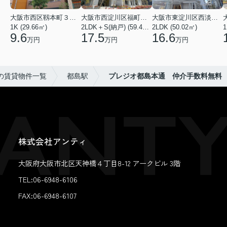
大阪市西区靱本町３丁目
大阪市西淀川区福町２丁目
大阪市東淀川区西淡路１丁目
1K (29.66㎡)
2LDK＋S(納戸) (59.48㎡)
2LDK (50.02㎡)
1
9.6
17.5
16.6
万円
万円
万円
の賃貸物件一覧
都島駅
プレジオ都島本通 仲介手数料無料
株式会社アンティ
大阪府大阪市北区天神橋４丁目8-12 アークビル 3階
TEL:06-6948-6106
FAX:
06-6948-6107