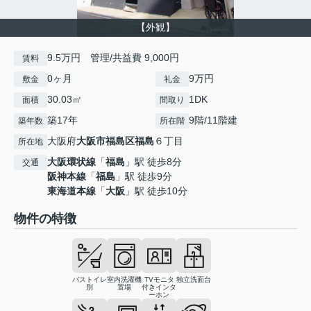
【外観】
9.5万円 管理/共益費 9,000円
賃料
0ヶ月
9万円
敷金
礼金
30.03㎡
1DK
面積
間取り
築17年
9階/11階建
築年数
所在階
大阪府
大阪市福島区
福島
６丁目
所在地
大阪環状線
「
福島
」駅 徒歩8分
交通
阪神本線
「
福島
」駅 徒歩9分
東海道本線
「
大阪
」駅 徒歩10分
物件の特徴
バストイレ
室内洗濯機
TVモニタ
独立洗面台
別
置場
付きインタ
ーホン