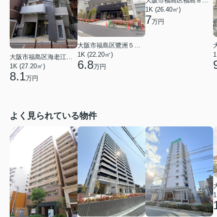
大阪市福島区福島８丁目
1K (26.40㎡)
7
万円
大阪市福島区鷺洲５丁目
1K (22.20㎡)
1
大阪市福島区海老江２丁目
6.8
1K (27.20㎡)
万円
8.1
万円
よく見られている物件
1