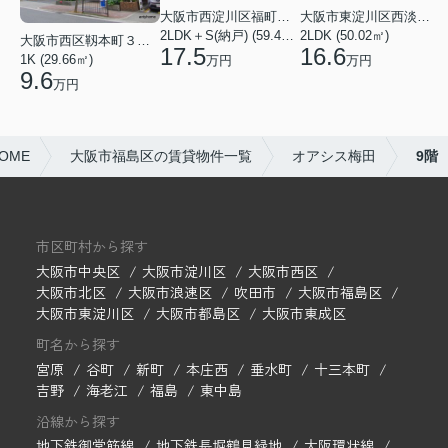
大阪市西淀川区福町２丁目
大阪市東淀川区西淡路１丁目
2LDK＋S(納戸) (59.48㎡)
2LDK (50.02㎡)
大阪市西区靱本町３丁目
17.5
16.6
1K (29.66㎡)
万円
万円
9.6
万円
OME
大阪市福島区の賃貸物件一覧
オアシス梅田
9階
市区町村から探す
大阪市中央区
大阪市淀川区
大阪市西区
大阪市北区
大阪市浪速区
吹田市
大阪市福島区
大阪市東淀川区
大阪市都島区
大阪市東成区
町名から探す
宮原
谷町
新町
本庄西
垂水町
十三本町
吉野
海老江
福島
東中島
沿線から探す
地下鉄御堂筋線
地下鉄長堀鶴見緑地
大阪環状線