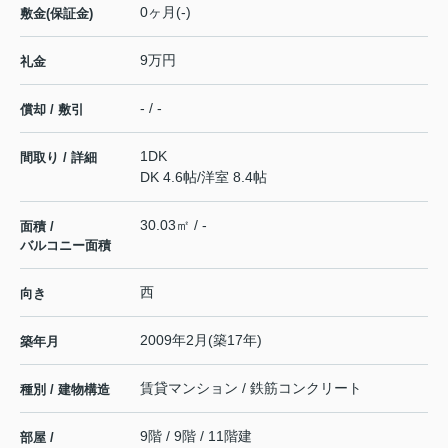
0ヶ月(-)
敷金(保証金)
9万円
礼金
- / -
償却 / 敷引
1DK
間取り / 詳細
DK 4.6帖
/
洋室 8.4帖
30.03㎡ / -
面積 /
バルコニー面積
西
向き
2009年2月(築17年)
築年月
賃貸マンション / 鉄筋コンクリート
種別 / 建物構造
9階 / 9階 / 11階建
部屋 /