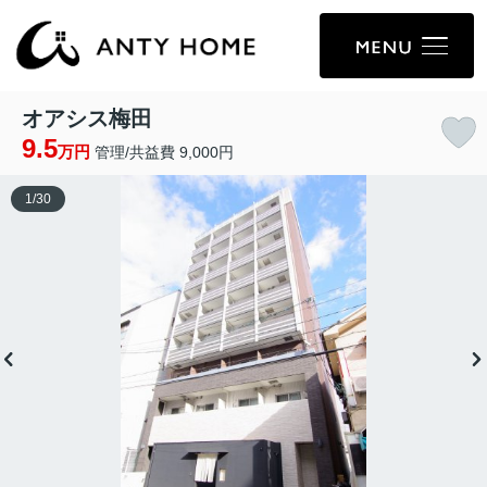
オアシス梅田
9.5
万円
管理/共益費 9,000円
1
/
30