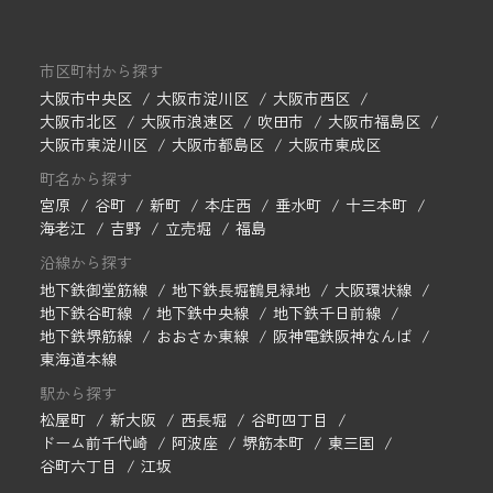
市区町村から探す
大阪市中央区
大阪市淀川区
大阪市西区
大阪市北区
大阪市浪速区
吹田市
大阪市福島区
大阪市東淀川区
大阪市都島区
大阪市東成区
町名から探す
宮原
谷町
新町
本庄西
垂水町
十三本町
海老江
吉野
立売堀
福島
沿線から探す
地下鉄御堂筋線
地下鉄長堀鶴見緑地
大阪環状線
地下鉄谷町線
地下鉄中央線
地下鉄千日前線
地下鉄堺筋線
おおさか東線
阪神電鉄阪神なんば
東海道本線
駅から探す
松屋町
新大阪
西長堀
谷町四丁目
ドーム前千代崎
阿波座
堺筋本町
東三国
谷町六丁目
江坂