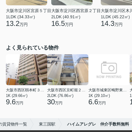
大阪市淀川区木
大阪市淀川区宮原５丁目
大阪市淀川区西宮原２丁目
1LDK (45.22㎡)
1LDK (34.33㎡)
2LDK (40.91㎡)
14.3
13.2
16.5
万円
万円
万円
よく見られている物件
大阪市西区靱本町３丁目
大阪市西区京町堀２丁目
大阪市城東区鴫野東３丁目
1K (29.66㎡)
2LDK (76.86㎡)
1K (29.10㎡)
1
9.6
30
6.6
万円
万円
万円
の賃貸物件一覧
東三国駅
ハイムアレグレ 仲介手数料無料