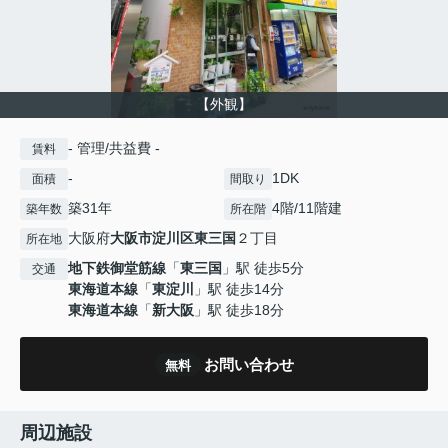
【外観】
- 管理/共益費 -
賃料
-
1DK
面積
間取り
築31年
4階/11階建
築年数
所在階
大阪府
大阪市淀川区
東三国
２丁目
所在地
地下鉄御堂筋線
「
東三国
」駅 徒歩5分
交通
東海道本線
「
東淀川
」駅 徒歩14分
東海道本線
「
新大阪
」駅 徒歩18分
お問い合わせ
無料
周辺施設