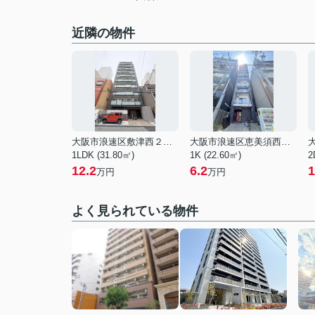
近隣の物件
大阪市浪速区敷津西２丁目
大阪市浪速区恵美須西３丁目
1LDK (31.80㎡)
1K (22.60㎡)
2
12.2
6.2
1
万円
万円
よく見られている物件