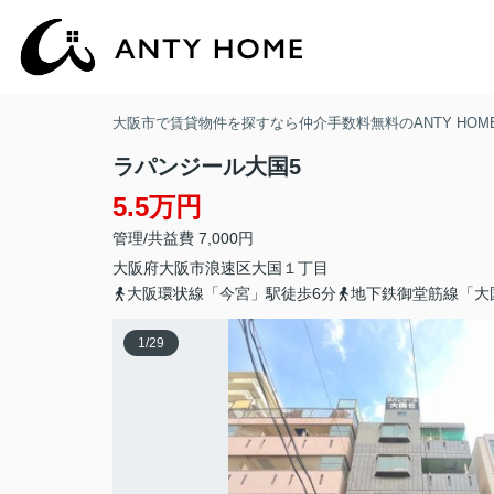
大阪市で賃貸物件を探すなら仲介手数料無料のANTY HOM
ラパンジール大国5
5.5万円
管理/共益費 7,000円
大阪府
大阪市浪速区
大国
１丁目
大阪環状線「今宮」駅徒歩6分
地下鉄御堂筋線「大
1
/
29