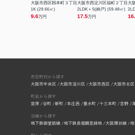
大阪市西区靱本町３丁目
大阪市西淀川区福町２丁目
大
1K (29.66㎡)
2LDK＋S(納戸) (59.48㎡)
2LD
9.6
17.5
16
万円
万円
市区町村から探す
大阪市中央区
大阪市淀川区
大阪市西区
大阪市北区
町名から探す
宮原
谷町
新町
本庄西
垂水町
十三本町
吉野
沿線から探す
地下鉄御堂筋線
地下鉄長堀鶴見緑地
大阪環状線
地