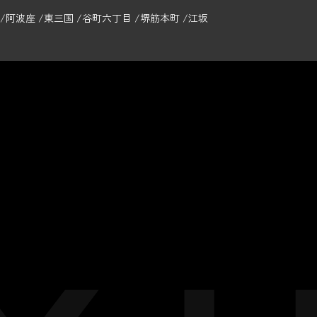
阿波座
東三国
谷町六丁目
堺筋本町
江坂