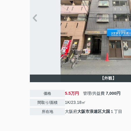
【外観】
5.5万円
管理/共益費
7,000円
価格
1K/23.18㎡
間取り/面積
大阪府
大阪市浪速区
大国
１丁目
所在地