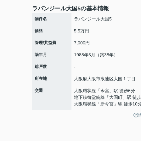
ラパンジール大国5の基本情報
物件名
ラパンジール大国5
価格
5.5万円
管理/共益費
7,000円
築年月
1988年5月（築38年）
総戸数
-
所在地
大阪府
大阪市浪速区
大国
１丁目
交通
大阪環状線
「
今宮
」駅 徒歩6分
地下鉄御堂筋線
「
大国町
」駅 徒歩
大阪環状線
「
新今宮
」駅 徒歩10