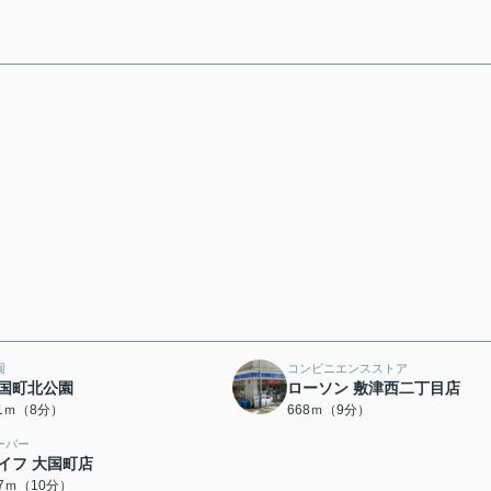
園
コンビニエンスストア
国町北公園
ローソン 敷津西二丁目店
11ｍ（8分）
668ｍ（9分）
ーパー
イフ 大国町店
37ｍ（10分）