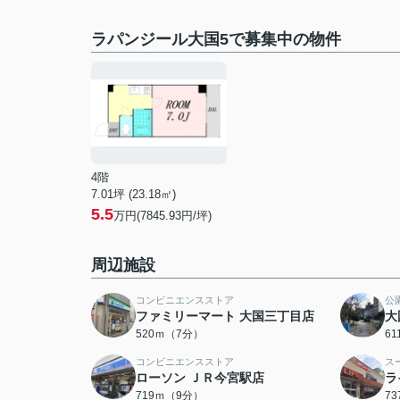
ラパンジール大国5で募集中の物件
4階
7.01坪 (23.18㎡)
5.5
万円(7845.93円/坪)
周辺施設
コンビニエンスストア
公
ファミリーマート 大国三丁目店
大
520ｍ（7分）
6
コンビニエンスストア
ス
ローソン ＪＲ今宮駅店
ラ
719ｍ（9分）
7