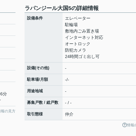
ラパンジール大国5の詳細情報
設備条件
エレベーター
駐輪場
敷地内ごみ置き場
インターネット対応
オートロック
防犯カメラ
24時間ゴミ出し可
設備(その他)
-
駐車場/月額
-/-
用途地域
-
6分
分
募集戸数 / 総戸数
- / -
情報の見方
取引態様
仲介
情報