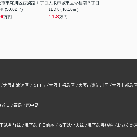
阪市東淀川区西淡路１丁目
大阪市城東区今福南３丁目
K (50.02㎡)
1LDK (40.18㎡)
.6
11.8
万円
万円
大阪市浪速区
吹田市
大阪市福島区
大阪市東淀川区
大阪市都島
海老江
福島
東中島
下鉄谷町線
地下鉄千日前線
地下鉄中央線
地下鉄堺筋線
おおさか