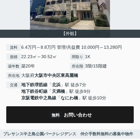
【外観】
6.4万円～8.8万円 管理/共益費 10,000円～13,280円
賃料
22.23㎡～30.52㎡
1K
面積
間取り
築20年
3階/15階建
築年数
所在階
大阪府
大阪市中央区
東高麗橋
所在地
地下鉄堺筋線
「
北浜
」駅 徒歩7分
交通
地下鉄谷町線
「
天満橋
」駅 徒歩9分
京阪電鉄中之島線
「
なにわ橋
」駅 徒歩10分
お問い合わせ
無料
プレサンス中之島公園パークレジデンス 仲介手数料無料の募集中物件