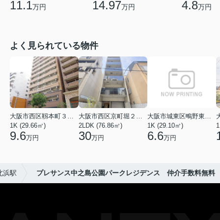
11.1
14.97
4.8
万円
万円
万円
よく見られている物件
大阪市西区靱本町３丁目
大阪市西区京町堀２丁目
大阪市城東区鴫野東３丁目
1K (29.66㎡)
2LDK (76.86㎡)
1K (29.10㎡)
1
9.6
30
6.6
万円
万円
万円
北浜駅
プレサンス中之島公園パークレジデンス 仲介手数料無料