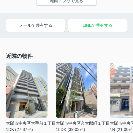
地図アプリで見る
メールで共有する
LINEで共有する
近隣の物件
大阪市中央区大手前１丁目
大阪市中央区久太郎町１丁目
大阪市中央
1DK (27.37㎡)
1LDK (39.03㎡)
1R (21.00㎡