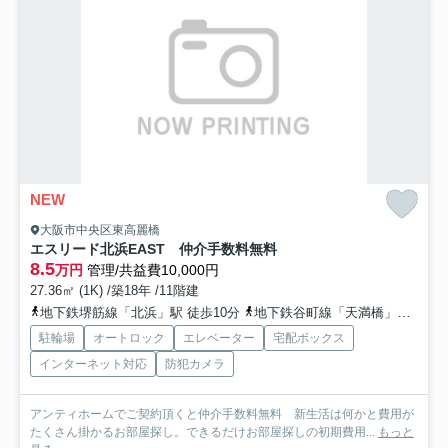
NEW
大阪市中央区東高麗橋
エスリード北浜EAST 仲介手数料無料
8.5
万円
管理/共益費10,000円
27.36㎡ (1K) /築18年 /11階建
地下鉄堺筋線「北浜」駅 徒歩10分
地下鉄谷町線「天満橋」駅 徒歩10分
駐輪場
オートロック
エレベーター
宅配ボックス
インターネット対応
防犯カメラ
アンティホームでご契約頂くと仲介手数料無料 新生活は何かと費用が
たくさん掛かるお部屋探し。できるだけお部屋探しの初期費用...
もっと