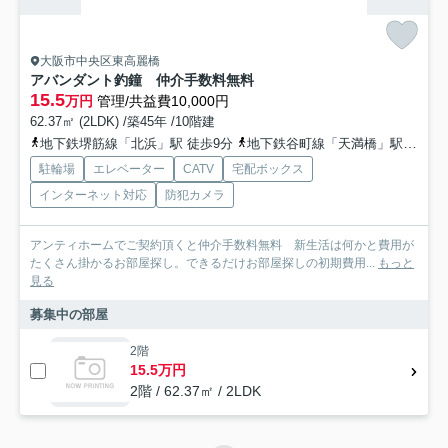
大阪市中央区東高麗橋
アバンダント釣鐘 仲介手数料無料
15.5
万円
管理/共益費10,000円
62.37㎡ (2LDK) /築45年 /10階建
地下鉄堺筋線「北浜」駅 徒歩9分
地下鉄谷町線「天満橋」駅 徒歩11分
駐輪場
エレベーター
CATV
宅配ボックス
インターネット対応
防犯カメラ
アンティホームでご契約頂くと仲介手数料無料 新生活は何かと費用が
たくさん掛かるお部屋探し。できるだけお部屋探しの初期費用...
もっと
見る
募集中の部屋
2階
15.5万円
2階 / 62.37㎡ / 2LDK