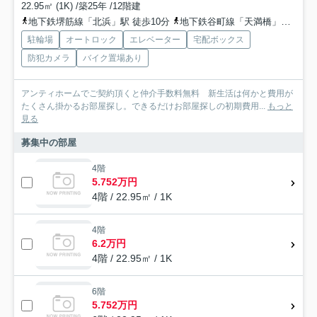
22.95㎡ (1K) /築25年 /12階建
地下鉄堺筋線「北浜」駅 徒歩10分
地下鉄谷町線「天満橋」駅 徒歩11分
駐輪場
オートロック
エレベーター
宅配ボックス
防犯カメラ
バイク置場あり
アンティホームでご契約頂くと仲介手数料無料 新生活は何かと費用が
たくさん掛かるお部屋探し。できるだけお部屋探しの初期費用...
もっと
見る
募集中の部屋
4階
5.752万円
4階 / 22.95㎡ / 1K
4階
6.2万円
4階 / 22.95㎡ / 1K
6階
5.752万円