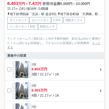
6.403
7.4
万円～
万円
管理/共益費5,000円～10,000円
21.17㎡ (1K) /築16年 /14階建
地下鉄堺筋線「北浜」駅 徒歩9分
地下鉄谷町線「天満橋」駅 徒歩11分
オートロック
エレベーター
CATV
宅配ボックス
インターネット対応
防犯カメラ
アンティホームでご契約頂くと仲介手数料無料 新生活は何かと費用が
たくさん掛かるお部屋探し。できるだけお部屋探しの初期費用...
もっと
見る
募集中の部屋
3階
6.803万円
3階 / 21.17㎡ / 1K
4階
6.403万円
4階 / 21.17㎡ / 1K
5階