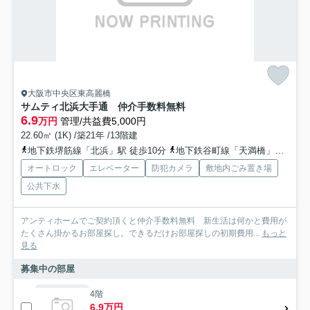
大阪市中央区東高麗橋
サムティ北浜大手通 仲介手数料無料
6.9
万円
管理/共益費5,000円
22.60㎡ (1K) /築21年 /13階建
地下鉄堺筋線「北浜」駅 徒歩10分
地下鉄谷町線「天満橋」駅 徒歩12分
オートロック
エレベーター
防犯カメラ
敷地内ごみ置き場
公共下水
アンティホームでご契約頂くと仲介手数料無料 新生活は何かと費用が
たくさん掛かるお部屋探し。できるだけお部屋探しの初期費用...
もっと
見る
募集中の部屋
4階
6.9万円