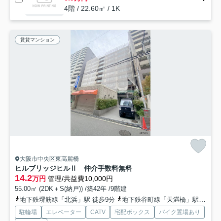
4階 / 22.60㎡ / 1K
賃貸マンション
大阪市中央区東高麗橋
ヒルブリッジヒルⅡ 仲介手数料無料
14.2
万円
管理/共益費10,000円
55.00㎡ (2DK＋S(納戸)) /築42年 /9階建
地下鉄堺筋線「北浜」駅 徒歩9分
地下鉄谷町線「天満橋」駅 徒歩12分
駐輪場
エレベーター
CATV
宅配ボックス
バイク置場あり