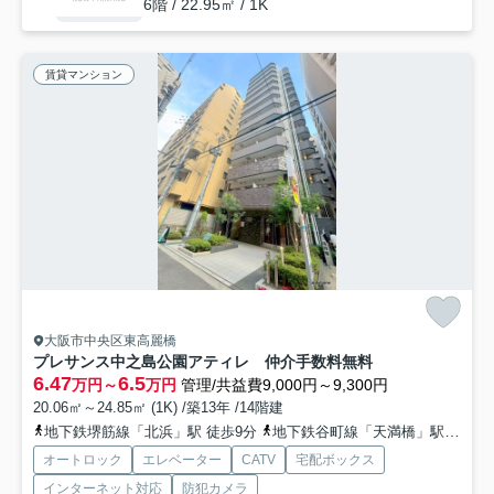
6階 / 22.95㎡ / 1K
賃貸マンション
大阪市中央区東高麗橋
プレサンス中之島公園アティレ 仲介手数料無料
6.47
6.5
万円～
万円
管理/共益費9,000円～9,300円
20.06㎡～24.85㎡ (1K) /築13年 /14階建
地下鉄堺筋線「北浜」駅 徒歩9分
地下鉄谷町線「天満橋」駅 徒歩11分
オートロック
エレベーター
CATV
宅配ボックス
インターネット対応
防犯カメラ