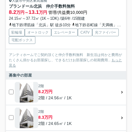
大阪市中央区東高麗橋
プランドール北浜 仲介手数料無料
8.2
13.1
万円～
万円
管理/共益費10,000円
24.15㎡～37.72㎡ (1K～1DK) /築6年 /15階建
地下鉄堺筋線「北浜」駅 徒歩10分
地下鉄谷町線「天満橋」駅 徒歩11分
駐輪場
オートロック
エレベーター
CATV
光ファイバー
宅配ボックス
アンティホームでご契約頂くと仲介手数料無料 新生活は何かと費用が
たくさん掛かるお部屋探し、できるだけお部屋探しの初期費用...
もっと
見る
募集中の部屋
2階
8.2万円
2階 / 24.56㎡ / 1K
2階
8.3万円
2階 / 24.65㎡ / 1K