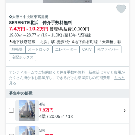
大阪市中央区東高麗橋
SERENiTE北浜 仲介手数料無料
7.4
10.2
万円～
万円
管理/共益費10,000円
19.80㎡～28.77㎡ (1K～1LDK) /築13年 /15階建
地下鉄堺筋線「北浜」駅 徒歩7分
地下鉄谷町線「天満橋」駅 徒歩10分
駐輪場
オートロック
エレベーター
CATV
光ファイバー
宅配ボックス
アンティホームでご契約頂くと仲介手数料無料 新生活は何かと費用が
たくさん掛かるお部屋探し。できるだけお部屋探しの初期費用...
もっと
見る
募集中の部屋
4階
7.9万円
4階 / 20.05㎡ / 1K
5階