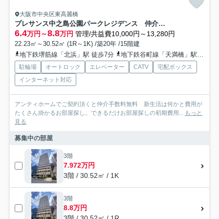
大阪市中央区東高麗橋
プレサンス中之島公園パークレジデンス 仲介手数料無料
6.4
8.8
万円～
万円
管理/共益費10,000円～13,280円
22.23㎡～30.52㎡ (1R～1K) /築20年 /15階建
地下鉄堺筋線「北浜」駅 徒歩7分
地下鉄谷町線「天満橋」駅 徒歩9分
駐輪場
オートロック
エレベーター
CATV
宅配ボックス
インターネット対応
アンティホームでご契約頂くと仲介手数料無料 新生活は何かと費用が
たくさん掛かるお部屋探し。できるだけお部屋探しの初期費用...
もっと
見る
募集中の部屋
3階
7.972万円
3階 / 30.52㎡ / 1K
3階
8.8万円
3階 / 30.52㎡ / 1R