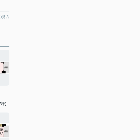
の見方
/坪)