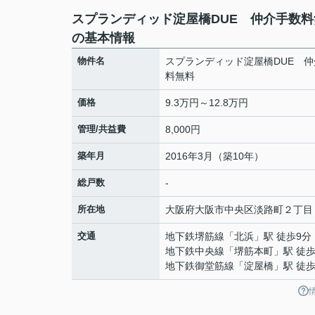
スプランディッド淀屋橋DUE 仲介手数料
の基本情報
物件名
スプランディッド淀屋橋DUE 
料無料
価格
9.3万円～12.8万円
管理/共益費
8,000円
築年月
2016年3月（築10年）
総戸数
-
所在地
大阪府
大阪市中央区
淡路町
２丁目
交通
地下鉄堺筋線
「
北浜
」駅 徒歩9分
地下鉄中央線
「
堺筋本町
」駅 徒歩
地下鉄御堂筋線
「
淀屋橋
」駅 徒歩