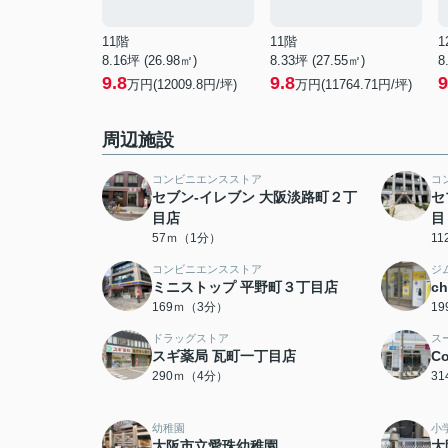
11階
11階
1
8.16坪 (26.98㎡)
8.33坪 (27.55㎡)
8
9.8
9.8
9
万円(12009.8円/坪)
万円(11764.71円/坪)
周辺施設
コンビニエンスストア
コ
セブン-イレブン 大阪淡路町２丁
セ
目店
目
57ｍ（1分）
1
コンビニエンスストア
ジ
ミニストップ 平野町３丁目店
c
169ｍ（3分）
1
ドラッグストア
ス
スギ薬局 瓦町一丁目店
C
290ｍ（4分）
3
幼稚園
小
大阪市立愛珠幼稚園
大