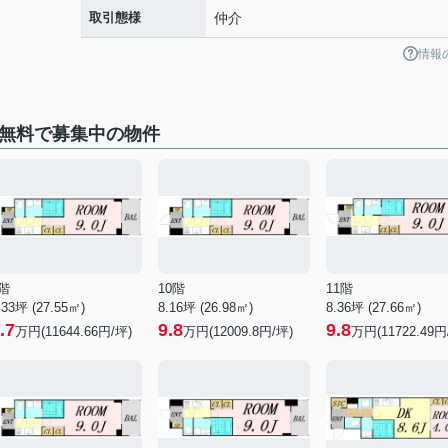
取引態様
仲介
情報
料無料で募集中の物件
階
10階
11階
.33坪 (27.55㎡)
8.16坪 (26.98㎡)
8.36坪 (27.66㎡)
.7
9.8
9.8
万円(11644.66円/坪)
万円(12009.8円/坪)
万円(11722.49円