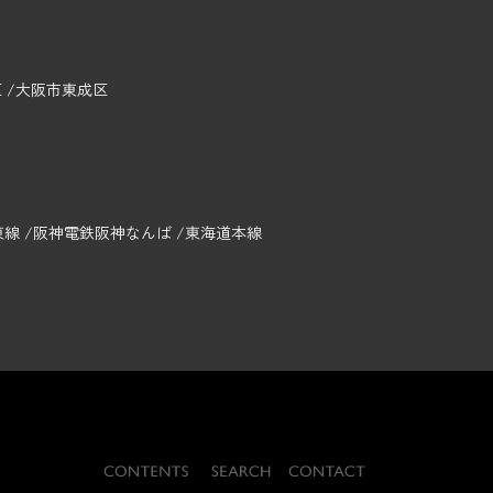
区
大阪市東成区
東線
阪神電鉄阪神なんば
東海道本線