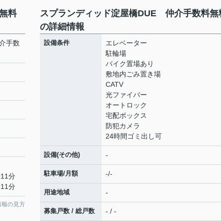
無料
スプランディッド淀屋橋DUE 仲介手数料無
の詳細情報
仲介手数
設備条件
エレベーター
駐輪場
バイク置場あり
敷地内ごみ置き場
CATV
光ファイバー
オートロック
宅配ボックス
防犯カメラ
24時間ゴミ出し可
設備(その他)
-
駐車場/月額
-/-
11分
11分
用途地域
-
情報の見方
募集戸数 / 総戸数
- / -