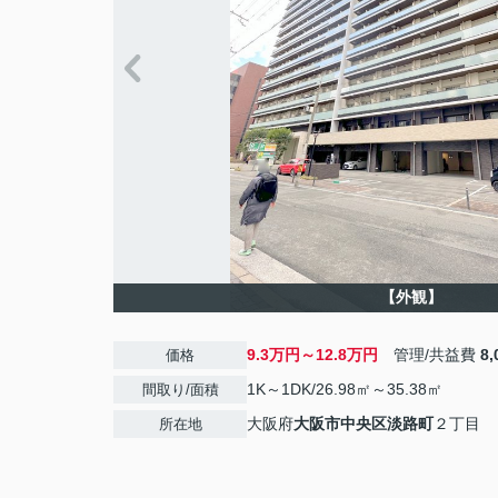
【外観】
9.3万円～12.8万円
管理/共益費
8
価格
1K～1DK/26.98㎡～35.38㎡
間取り/面積
大阪府
大阪市中央区
淡路町
２丁目
所在地