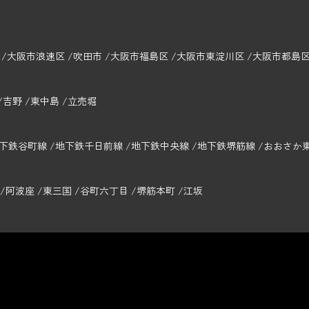
大阪市浪速区
吹田市
大阪市福島区
大阪市東淀川区
大阪市都島
吉野
東中島
立売堀
下鉄谷町線
地下鉄千日前線
地下鉄中央線
地下鉄堺筋線
おおさか
阿波座
東三国
谷町六丁目
堺筋本町
江坂