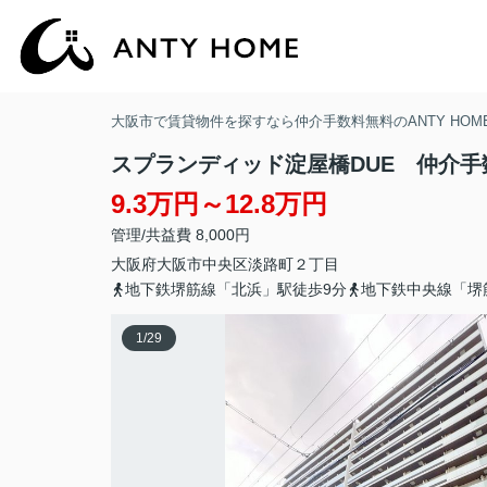
大阪市で賃貸物件を探すなら仲介手数料無料のANTY HOM
スプランディッド淀屋橋DUE 仲介手
9.3万円～12.8万円
管理/共益費 8,000円
大阪府
大阪市中央区
淡路町
２丁目
地下鉄堺筋線「北浜」駅徒歩9分
地下鉄中央線「堺
1
/
29