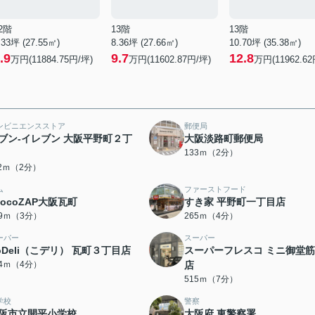
2階
13階
13階
.33坪 (27.55㎡)
8.36坪 (27.66㎡)
10.70坪 (35.38㎡)
.9
9.7
12.8
万円(11884.75円/坪)
万円(11602.87円/坪)
万円(11962.62
ンビニエンスストア
郵便局
ブン-イレブン 大阪平野町２丁
大阪淡路町郵便局
133ｍ（2分）
12ｍ（2分）
ム
ファーストフード
hocoZAP大阪瓦町
すき家 平野町一丁目店
99ｍ（3分）
265ｍ（4分）
ーパー
スーパー
oDeli（こデリ） 瓦町３丁目店
スーパーフレスコ ミニ御堂
14ｍ（4分）
店
515ｍ（7分）
学校
警察
阪市立開平小学校
大阪府 東警察署