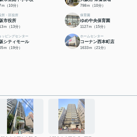
27ｍ（10分）
798ｍ（10分）
役所・区役所
保育園
阪市役所
ゆめ中央保育園
013ｍ（13分）
1127ｍ（15分）
ョッピングセンター
ホームセンター
阪シティモール
コーナン西本町店
505ｍ（19分）
1633ｍ（21分）