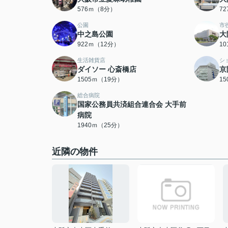
576ｍ（8分）
7
公園
市
中之島公園
大
922ｍ（12分）
1
生活雑貨店
シ
ダイソー 心斎橋店
京
1505ｍ（19分）
1
総合病院
国家公務員共済組合連合会 大手前
病院
1940ｍ（25分）
近隣の物件