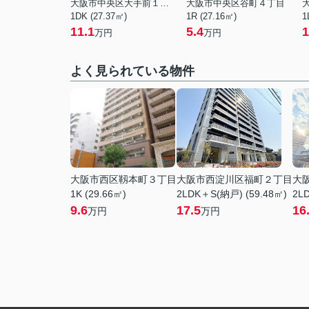
大阪市中央区大手前１丁目
大阪市中央区谷町４丁目
1DK (27.37㎡)
1R (27.16㎡)
1
11.1
5.4
1
万円
万円
よく見られている物件
大阪市西区靱本町３丁目
大阪市西淀川区福町２丁目
大
1K (29.66㎡)
2LDK＋S(納戸) (59.48㎡)
2LD
9.6
17.5
16
万円
万円