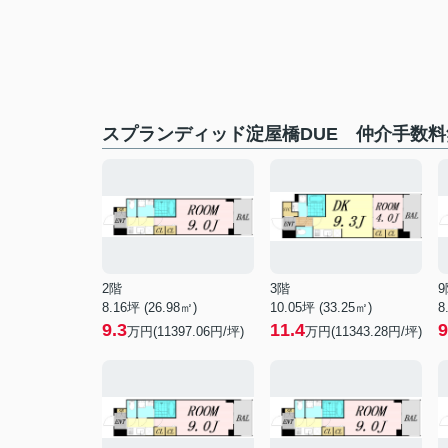
スプランディッド淀屋橋DUE 仲介手数
2階
3階
9
8.16坪 (26.98㎡)
10.05坪 (33.25㎡)
8
9.3
11.4
9
万円(11397.06円/坪)
万円(11343.28円/坪)