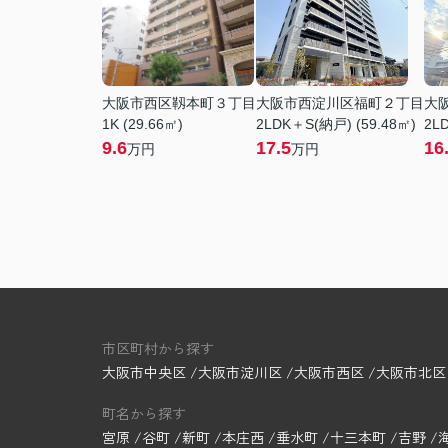
大阪市西区靱本町３丁目
大阪市西淀川区福町２丁目
大
1K (29.66㎡)
2LDK＋S(納戸) (59.48㎡)
2LD
9.6
17.5
16
万円
万円
市区町村から探す
大阪市中央区
大阪市淀川区
大阪市西区
大阪市北区
町名から探す
宮原
谷町
新町
本庄西
垂水町
十三本町
吉野