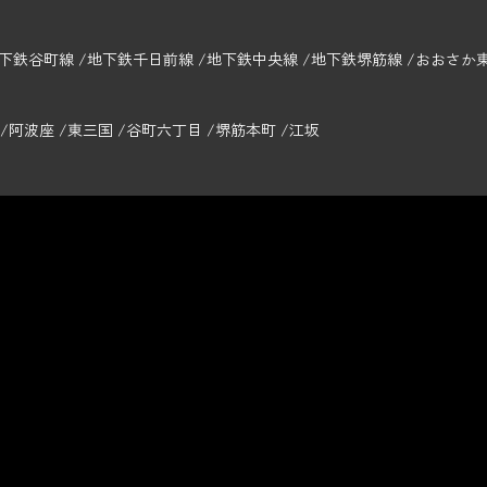
下鉄谷町線
地下鉄千日前線
地下鉄中央線
地下鉄堺筋線
おおさか
阿波座
東三国
谷町六丁目
堺筋本町
江坂