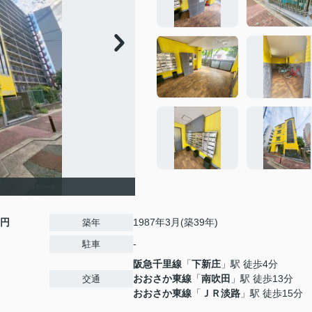
0円
1987年3月(築39年)
築年
-
駐車
阪急千里線
「
下新庄
」駅 徒歩4分
おおさか東線
「
南吹田
」駅 徒歩13分
交通
おおさか東線
「
ＪＲ淡路
」駅 徒歩15分