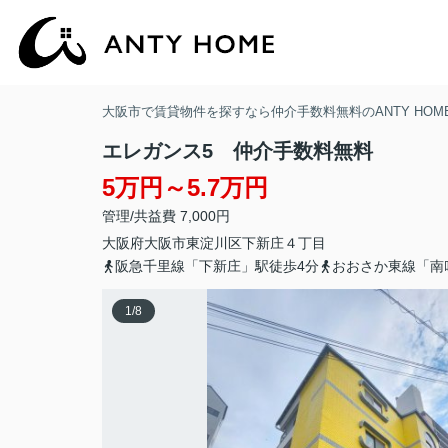
大阪市で賃貸物件を探すなら仲介手数料無料のANTY HOM
エレガンス5 仲介手数料無料
5万円～5.7万円
管理/共益費 7,000円
大阪府
大阪市東淀川区
下新庄
４丁目
阪急千里線「下新庄」駅徒歩4分
おおさか東線「南
1
/
8