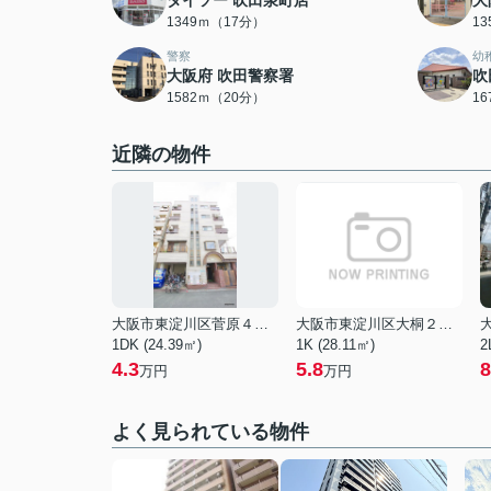
ダイソー 吹田泉町店
大
1349ｍ（17分）
1
警察
幼
大阪府 吹田警察署
吹
1582ｍ（20分）
1
近隣の物件
大阪市東淀川区菅原４丁目
大阪市東淀川区大桐２丁目
1DK (24.39㎡)
1K (28.11㎡)
2
4.3
5.8
8
万円
万円
よく見られている物件