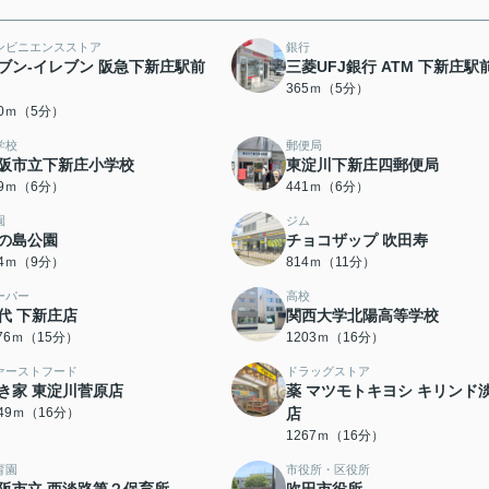
ンビニエンスストア
銀行
ブン-イレブン 阪急下新庄駅前
三菱UFJ銀行 ATM 下新庄駅
365ｍ（5分）
50ｍ（5分）
学校
郵便局
阪市立下新庄小学校
東淀川下新庄四郵便局
29ｍ（6分）
441ｍ（6分）
園
ジム
の島公園
チョコザップ 吹田寿
64ｍ（9分）
814ｍ（11分）
ーパー
高校
代 下新庄店
関西大学北陽高等学校
176ｍ（15分）
1203ｍ（16分）
ァーストフード
ドラッグストア
き家 東淀川菅原店
薬 マツモトキヨシ キリンド
249ｍ（16分）
店
1267ｍ（16分）
育園
市役所・区役所