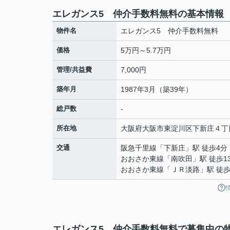
エレガンス5 仲介手数料無料の基本情報
物件名
エレガンス5 仲介手数料無料
価格
5万円～5.7万円
管理/共益費
7,000円
築年月
1987年3月（築39年）
総戸数
-
所在地
大阪府
大阪市東淀川区
下新庄
４丁
交通
阪急千里線
「
下新庄
」駅 徒歩4分
おおさか東線
「
南吹田
」駅 徒歩1
おおさか東線
「
ＪＲ淡路
」駅 徒歩
エレガンス5 仲介手数料無料で募集中の