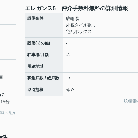
エレガンス5 仲介手数料無料の詳細情報
設備条件
駐輪場
外観タイル張り
宅配ボックス
設備(その他)
-
駐車場/月額
-/-
用途地域
-
目
募集戸数 / 総戸数
- / -
取引態様
仲介
3分
情報
15分
情報の見方
物件