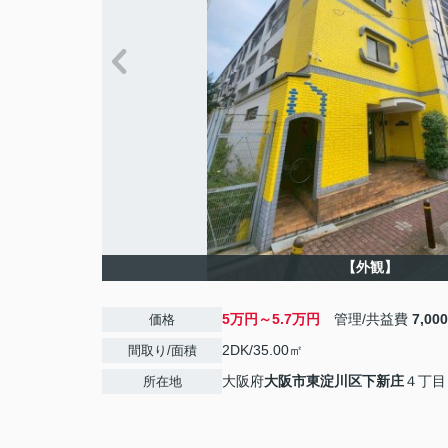
【外観】
5万円～5.7万円
管理/共益費
7,00
価格
2DK/35.00㎡
間取り/面積
大阪府
大阪市東淀川区
下新庄
４丁目
所在地