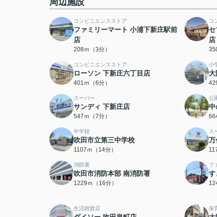
周辺施設
コンビニエンスストア
コ
ファミリーマート 小浦下新庄駅前
セ
店
店
208ｍ（3分）
3
コンビニエンスストア
小
ローソン 下新庄六丁目店
大
401ｍ（6分）
4
スーパー
公
サンディ 下新庄店
中
547ｍ（7分）
6
中学校
ス
吹田市立第三中学校
万
1107ｍ（14分）
1
消防署
フ
吹田市消防本部 南消防署
す
1229ｍ（16分）
1
生活雑貨店
保