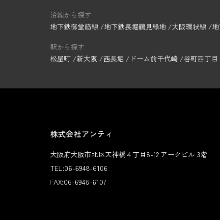
沿線から探す
地下鉄御堂筋線
地下鉄長堀鶴見緑地
大阪環状線
地
駅から探す
松屋町
新大阪
西長堀
ドーム前千代崎
谷町四丁目
株式会社アンティ
大阪府大阪市北区天神橋４丁目8-12 アークビル 3階
TEL:
06-6948-6106
FAX:
06-6948-6107