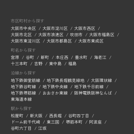
市区町村から探す
大阪市中央区
大阪市淀川区
大阪市西区
大阪市北区
大阪市浪速区
吹田市
大阪市福島区
大阪市東淀川区
大阪市都島区
大阪市東成区
町名から探す
宮原
谷町
新町
本庄西
垂水町
海老江
十三本町
吉野
東中島
福島
沿線から探す
地下鉄御堂筋線
地下鉄長堀鶴見緑地
大阪環状線
地下鉄谷町線
地下鉄中央線
地下鉄千日前線
地下鉄堺筋線
おおさか東線
阪神電鉄阪神なんば
東海道本線
駅から探す
松屋町
新大阪
西長堀
谷町四丁目
ドーム前千代崎
東三国
堺筋本町
阿波座
谷町六丁目
江坂