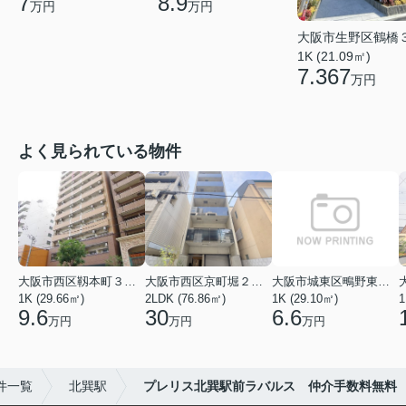
7
8.9
万円
万円
大阪市生野区鶴橋
1K (21.09㎡)
7.367
万円
よく見られている物件
大阪市西区靱本町３丁目
大阪市西区京町堀２丁目
大阪市城東区鴫野東３丁目
1K (29.66㎡)
2LDK (76.86㎡)
1K (29.10㎡)
1
9.6
30
6.6
万円
万円
万円
件一覧
北巽駅
プレリス北巽駅前ラバルス 仲介手数料無料