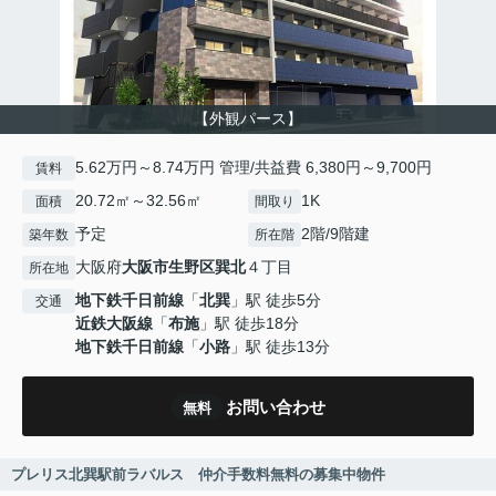
【外観パース】
5.62万円～8.74万円 管理/共益費 6,380円～9,700円
賃料
20.72㎡～32.56㎡
1K
面積
間取り
予定
2階/9階建
築年数
所在階
大阪府
大阪市生野区
巽北
４丁目
所在地
地下鉄千日前線
「
北巽
」駅 徒歩5分
交通
近鉄大阪線
「
布施
」駅 徒歩18分
地下鉄千日前線
「
小路
」駅 徒歩13分
お問い合わせ
無料
プレリス北巽駅前ラバルス 仲介手数料無料の募集中物件