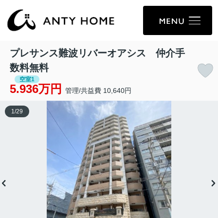
プレサンス難波リバーオアシス 仲介手
数料無料
空室1
5.936万円
管理/共益費 10,640円
1
/
29