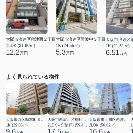
大阪市浪速区敷津西２丁目
大阪市浪速区難波中３丁目
大阪市浪速区
1LDK (31.80㎡)
1K (24.55㎡)
1K (21.51㎡)
12.2
5.3
6.51
万円
万円
万円
よく見られている物件
大阪市西区靱本町３丁目
大阪市西淀川区福町２丁目
大阪市東淀川区西淡路１丁目
1K (29.66㎡)
2LDK＋S(納戸) (59.48㎡)
2LDK (50.02㎡)
1
9.6
17.5
16.6
万円
万円
万円