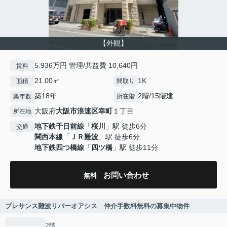
【外観】
5.936万円 管理/共益費 10,640円
賃料
21.00㎡
1K
面積
間取り
築18年
2階/15階建
築年数
所在階
大阪府
大阪市浪速区
幸町
１丁目
所在地
地下鉄千日前線
「
桜川
」駅 徒歩6分
交通
関西本線
「
ＪＲ難波
」駅 徒歩6分
地下鉄四つ橋線
「
四ツ橋
」駅 徒歩11分
お問い合わせ
無料
プレサンス難波リバーオアシス 仲介手数料無料の募集中物件
2階