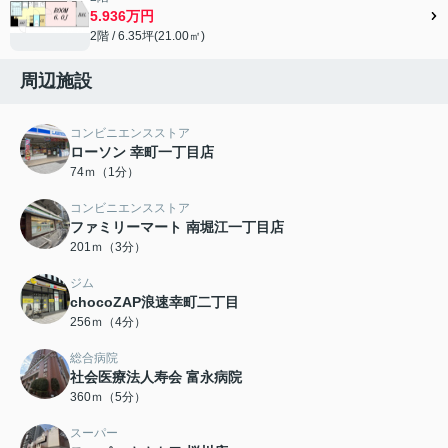
5.936万円
2階 / 6.35坪(21.00㎡)
周辺施設
コンビニエンスストア
ローソン 幸町一丁目店
74ｍ（1分）
コンビニエンスストア
ファミリーマート 南堀江一丁目店
201ｍ（3分）
ジム
chocoZAP浪速幸町二丁目
256ｍ（4分）
総合病院
社会医療法人寿会 富永病院
360ｍ（5分）
スーパー