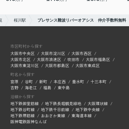
覧
桜川駅
プレサンス難波リバーオアシス 仲介手数料無料
市区町村から探す
大阪市中央区
大阪市淀川区
大阪市西区
大阪市北区
大阪市浪速区
吹田市
大阪市福島区
大阪市東淀川区
大阪市都島区
大阪市東成区
町名から探す
宮原
谷町
新町
本庄西
垂水町
十三本町
吉野
海老江
福島
東中島
沿線から探す
地下鉄御堂筋線
地下鉄長堀鶴見緑地
大阪環状線
地下鉄谷町線
地下鉄千日前線
地下鉄中央線
地下鉄堺筋線
おおさか東線
東海道本線
阪神電鉄阪神なんば