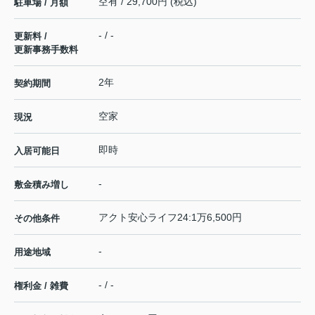
空有 / 29,700円 (税込)
駐車場 / 月額
- / -
更新料 /
更新事務手数料
2年
契約期間
空家
現況
即時
入居可能日
-
敷金積み増し
アクト安心ライフ24:1万6,500円
その他条件
-
用途地域
- / -
権利金 / 雑費