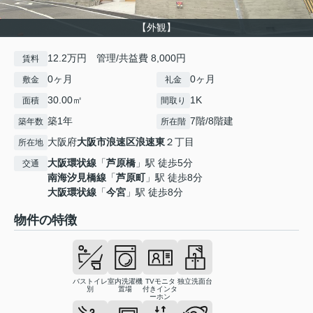
【外観】
12.2万円 管理/共益費 8,000円
賃料
0ヶ月
0ヶ月
敷金
礼金
30.00㎡
1K
面積
間取り
築1年
7階/8階建
築年数
所在階
大阪府
大阪市浪速区
浪速東
２丁目
所在地
大阪環状線
「
芦原橋
」駅 徒歩5分
交通
南海汐見橋線
「
芦原町
」駅 徒歩8分
大阪環状線
「
今宮
」駅 徒歩8分
物件の特徴
バストイレ
室内洗濯機
TVモニタ
独立洗面台
別
置場
付きインタ
ーホン