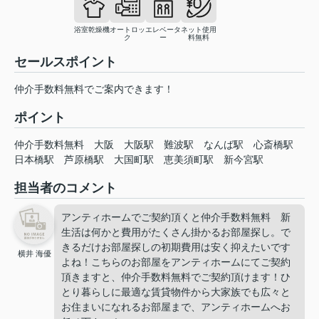
浴室乾燥機
オートロッ
エレベータ
ネット使用
ク
ー
料無料
セールスポイント
仲介手数料無料でご案内できます！
ポイント
仲介手数料無料
大阪
大阪駅
難波駅
なんば駅
心斎橋駅
日本橋駅
芦原橋駅
大国町駅
恵美須町駅
新今宮駅
担当者のコメント
アンティホームでご契約頂くと仲介手数料無料 新
生活は何かと費用がたくさん掛かるお部屋探し。で
きるだけお部屋探しの初期費用は安く抑えたいです
横井 海優
よね！こちらのお部屋をアンティホームにてご契約
頂きますと、仲介手数料無料でご契約頂けます！ひ
とり暮らしに最適な賃貸物件から大家族でも広々と
お住まいになれるお部屋まで、アンティホームへお