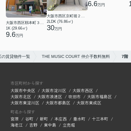
6.6
万円
大阪市西区京町堀２丁目
2LDK (76.86㎡)
大阪市西区靱本町３丁目
30
1K (29.66㎡)
万円
9.6
万円
区の賃貸物件一覧
THE MUSIC COURT 仲介手数料無料
7階
市区町村から探す
大阪市中央区
大阪市淀川区
大阪市西区
大阪市北区
大阪市浪速区
吹田市
大阪市福島区
大阪市東淀川区
大阪市都島区
大阪市東成区
町名から探す
宮原
谷町
新町
本庄西
垂水町
十三本町
海老江
吉野
東中島
立売堀