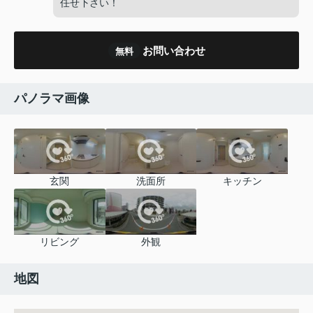
任せ下さい！
お問い合わせ
無料
パノラマ画像
玄関
洗面所
キッチン
リビング
外観
地図