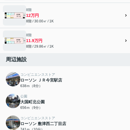
8階
12万円
8階 / 30.00㎡ / 1K
8階
11.9万円
8階 / 29.86㎡ / 1K
周辺施設
コンビニエンスストア
ローソン ＪＲ今宮駅店
638ｍ（8分）
公園
大国町北公園
656ｍ（9分）
コンビニエンスストア
ローソン 敷津西二丁目店
741ｍ（10分）