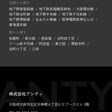
沿線から探す
地下鉄御堂筋線
地下鉄長堀鶴見緑地
大阪環状線
地下鉄谷町線
地下鉄中央線
地下鉄千日前線
地下鉄堺筋線
おおさか東線
阪神電鉄阪神なんば
東海道本線
駅から探す
松屋町
新大阪
西長堀
谷町四丁目
ドーム前千代崎
阿波座
東三国
堺筋本町
谷町六丁目
江坂
株式会社アンティ
大阪府大阪市北区天神橋４丁目8-12 アークビル 3階