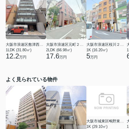
大阪市浪速区元町２丁目
大阪市浪速区敷津西２丁目
大阪市浪速区桜川２丁目
2LDK (66.98㎡)
1LDK (31.80㎡)
1K (16.20㎡)
1
17.6
12.2
5
万円
万円
万円
よく見られている物件
大阪市城東区鴫野東３丁目
1K (29.10㎡)
1