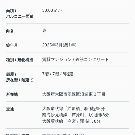
30.00㎡ / -
面積 /
バルコニー面積
東
向き
2025年3月(築1年)
築年月
賃貸マンション / 鉄筋コンクリート
種別 / 建物構造
7階 / 7階 / 8階建
部屋 /
所在階 / 階建て
大阪府
大阪市浪速区
浪速東
２丁目
所在地
大阪環状線
「
芦原橋
」駅 徒歩5分
交通
南海汐見橋線
「
芦原町
」駅 徒歩8分
大阪環状線
「
今宮
」駅 徒歩8分