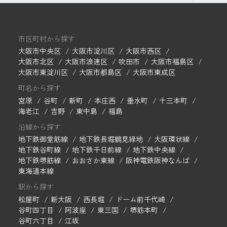
市区町村から探す
大阪市中央区
大阪市淀川区
大阪市西区
大阪市北区
大阪市浪速区
吹田市
大阪市福島区
大阪市東淀川区
大阪市都島区
大阪市東成区
町名から探す
宮原
谷町
新町
本庄西
垂水町
十三本町
海老江
吉野
東中島
福島
沿線から探す
地下鉄御堂筋線
地下鉄長堀鶴見緑地
大阪環状線
地下鉄谷町線
地下鉄千日前線
地下鉄中央線
地下鉄堺筋線
おおさか東線
阪神電鉄阪神なんば
東海道本線
駅から探す
松屋町
新大阪
西長堀
ドーム前千代崎
谷町四丁目
阿波座
東三国
堺筋本町
谷町六丁目
江坂