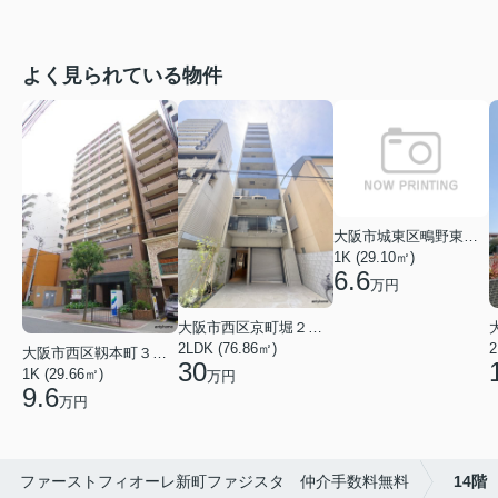
よく見られている物件
大阪市城東区鴫野東３丁目
1K (29.10㎡)
6.6
万円
大阪市西区京町堀２丁目
2LDK (76.86㎡)
大阪市西区靱本町３丁目
30
1K (29.66㎡)
万円
9.6
万円
ファーストフィオーレ新町ファジスタ 仲介手数料無料
14階