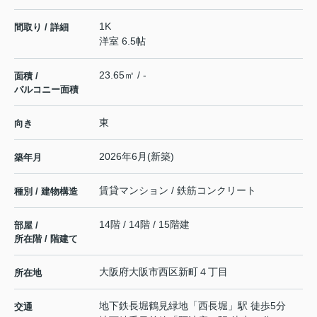
1K
間取り / 詳細
洋室 6.5帖
23.65㎡ / -
面積 /
バルコニー面積
東
向き
2026年6月(新築)
築年月
賃貸マンション / 鉄筋コンクリート
種別 / 建物構造
14階 / 14階 / 15階建
部屋 /
所在階 / 階建て
大阪府
大阪市西区
新町
４丁目
所在地
地下鉄長堀鶴見緑地
「
西長堀
」駅 徒歩5分
交通