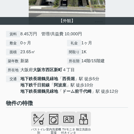
【外観】
8.45万円 管理/共益費 10,000円
賃料
0ヶ月
1ヶ月
敷金
礼金
23.65㎡
1K
面積
間取り
新築
14階/15階建
築年数
所在階
大阪府
大阪市西区
新町
４丁目
所在地
地下鉄長堀鶴見緑地
「
西長堀
」駅 徒歩5分
交通
地下鉄千日前線
「
阿波座
」駅 徒歩10分
地下鉄長堀鶴見緑地
「
ドーム前千代崎
」駅 徒歩12分
物件の特徴
バストイレ
室内洗濯機
TVモニタ
独立洗面台
別
置場
付きインタ