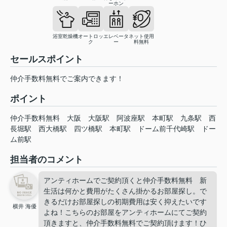
ーホン
浴室乾燥機
オートロッ
エレベータ
ネット使用
ク
ー
料無料
セールスポイント
仲介手数料無料でご案内できます！
ポイント
仲介手数料無料
大阪
大阪駅
阿波座駅
本町駅
九条駅
西
長堀駅
西大橋駅
四ツ橋駅
本町駅
ドーム前千代崎駅
ドー
ム前駅
担当者のコメント
アンティホームでご契約頂くと仲介手数料無料 新
生活は何かと費用がたくさん掛かるお部屋探し。で
きるだけお部屋探しの初期費用は安く抑えたいです
横井 海優
よね！こちらのお部屋をアンティホームにてご契約
頂きますと、仲介手数料無料でご契約頂けます！ひ