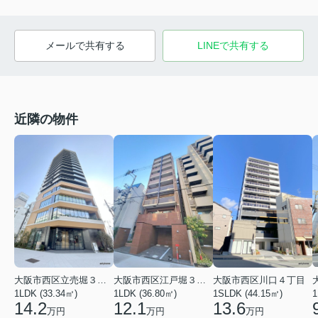
メールで共有する
LINEで共有する
近隣の物件
大阪市西区立売堀３丁目
大阪市西区江戸堀３丁目
大阪市西区川口４丁目
1
1LDK (33.34㎡)
1LDK (36.80㎡)
1SLDK (44.15㎡)
14.2
12.1
13.6
万円
万円
万円