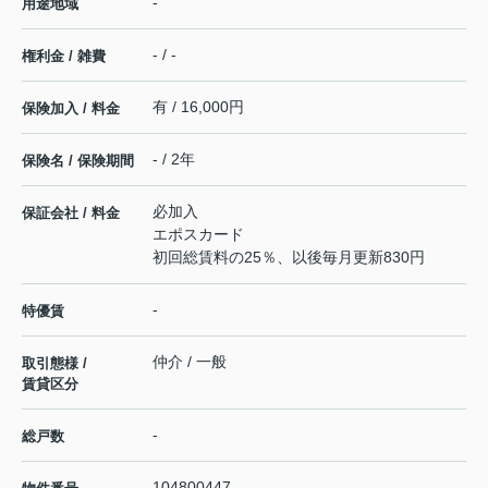
-
用途地域
- / -
権利金 / 雑費
有 / 16,000円
保険加入 / 料金
- / 2年
保険名 / 保険期間
必加入
保証会社 / 料金
エポスカード
初回総賃料の25％、以後毎月更新830円
-
特優賃
仲介 / 一般
取引態様 /
賃貸区分
-
総戸数
104800447