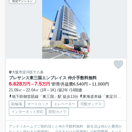
賃貸マンション
大阪市淀川区十八条
プレサンス東三国エンブレイス 仲介手数料無料
6.628
7.5
万円～
万円
管理/共益費6,540円～11,000円
21.09㎡～22.04㎡ (1R～1K) /築2年 /14階建
地下鉄御堂筋線「東三国」駅 徒歩13分
東海道本線「東淀川」駅 徒歩19分
駐輪場
オートロック
エレベーター
宅配ボックス
インターネット対応
防犯カメラ
アンティホームでご契約頂くと仲介手数料無料 新生活は何かと費用が
たくさん掛かるお部屋探し。できるだけお部屋探しの初期費用...
もっと