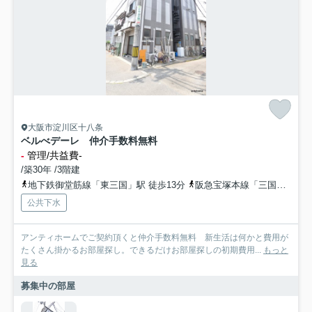
大阪市淀川区十八条
ベルべデーレ 仲介手数料無料
-
管理/共益費-
/築30年 /3階建
地下鉄御堂筋線「東三国」駅 徒歩13分
阪急宝塚本線「三国」駅 徒歩15分
公共下水
アンティホームでご契約頂くと仲介手数料無料 新生活は何かと費用が
たくさん掛かるお部屋探し。できるだけお部屋探しの初期費用...
もっと
見る
募集中の部屋