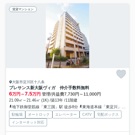
賃貸マンション
大阪市淀川区十八条
プレサンス新大阪ヴィガ 仲介手数料無料
6
7.5
万円～
万円
管理/共益費7,730円～11,000円
21.09㎡～21.46㎡ (1K) /築13年 /11階建
地下鉄御堂筋線「東三国」駅 徒歩8分
東海道本線「東淀川」駅 徒歩18分
駐輪場
オートロック
エレベーター
CATV
宅配ボックス
インターネット対応