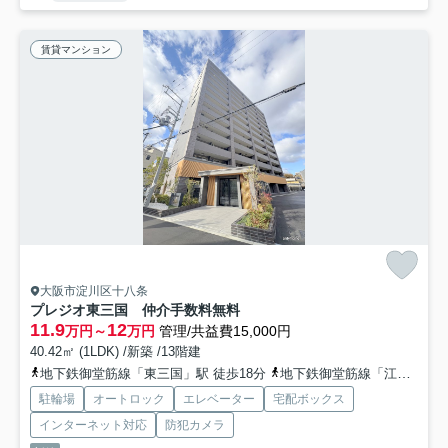
賃貸マンション
大阪市淀川区十八条
プレジオ東三国 仲介手数料無料
11.9
12
万円～
万円
管理/共益費15,000円
40.42㎡ (1LDK) /新築 /13階建
地下鉄御堂筋線「東三国」駅 徒歩18分
地下鉄御堂筋線「江坂」駅 徒歩19分
駐輪場
オートロック
エレベーター
宅配ボックス
インターネット対応
防犯カメラ