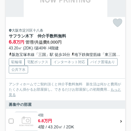
大阪市淀川区十八条
サフラン木下 仲介手数料無料
6.8
万円
管理/共益費8,000円
43.20㎡ (2DK) /築40年 /4階建
阪急宝塚本線「三国」駅 徒歩16分
地下鉄御堂筋線「東三国」駅 徒歩20分
駐輪場
宅配ボックス
インターネット対応
バイク置場あり
公共下水
アンティホームでご契約頂くと仲介手数料無料 新生活は何かと費用が
たくさん掛かるお部屋探し。できるだけお部屋探しの初期費用...
もっと
見る
募集中の部屋
4階
6.8万円
4階 / 43.20㎡ / 2DK