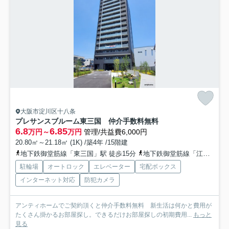
大阪市淀川区十八条
プレサンスブルーム東三国 仲介手数料無料
6.8
6.85
万円～
万円
管理/共益費6,000円
20.80㎡～21.18㎡ (1K) /築4年 /15階建
地下鉄御堂筋線「東三国」駅 徒歩15分
地下鉄御堂筋線「江坂」駅 徒歩20分
駐輪場
オートロック
エレベーター
宅配ボックス
インターネット対応
防犯カメラ
アンティホームでご契約頂くと仲介手数料無料 新生活は何かと費用が
たくさん掛かるお部屋探し。できるだけお部屋探しの初期費用...
もっと
見る