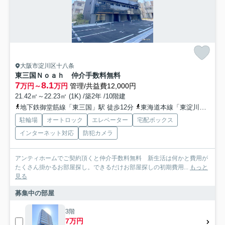
大阪市淀川区十八条
東三国Ｎｏａｈ 仲介手数料無料
7
8.1
万円～
万円
管理/共益費12,000円
21.42㎡～22.23㎡ (1K) /築2年 /10階建
地下鉄御堂筋線「東三国」駅 徒歩12分
東海道本線「東淀川」駅 徒歩21分
駐輪場
オートロック
エレベーター
宅配ボックス
インターネット対応
防犯カメラ
アンティホームでご契約頂くと仲介手数料無料 新生活は何かと費用が
たくさん掛かるお部屋探し。できるだけお部屋探しの初期費用...
もっと
見る
募集中の部屋
3階
7万円