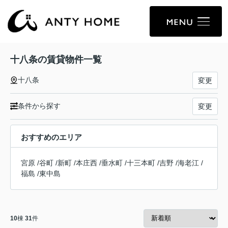
十八条の賃貸物件一覧
十八条
変更
条件から探す
変更
おすすめのエリア
宮原
/
谷町
/
新町
/
本庄西
/
垂水町
/
十三本町
/
吉野
/
海老江
/
福島
/
東中島
10
棟
31
件