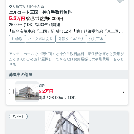
大阪市淀川区十八条
エルコート三国 仲介手数料無料
5.2
万円
管理/共益費5,000円
26.00㎡ (1DK) /築30年 /4階建
阪急宝塚本線「三国」駅 徒歩12分
地下鉄御堂筋線「東三国」駅 徒歩17分
駐輪場
バイク置場あり
外観タイル張り
公共下水
アンティホームでご契約頂くと仲介手数料無料 新生活は何かと費用が
たくさん掛かるお部屋探し、できるだけお部屋探しの初期費用...
もっと
見る
募集中の部屋
3階
5.2万円
3階 / 26.00㎡ / 1DK
アパート