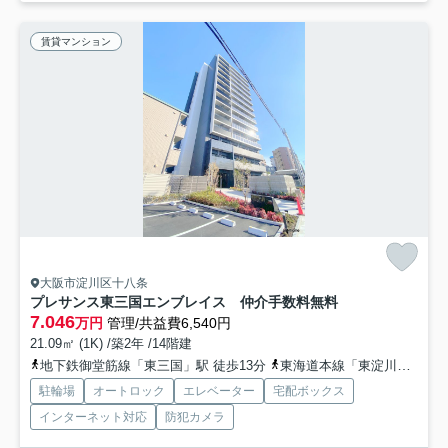
賃貸マンション
大阪市淀川区十八条
プレサンス東三国エンブレイス 仲介手数料無料
7.046
万円
管理/共益費6,540円
21.09㎡ (1K) /築2年 /14階建
地下鉄御堂筋線「東三国」駅 徒歩13分
東海道本線「東淀川」駅 徒歩19分
駐輪場
オートロック
エレベーター
宅配ボックス
インターネット対応
防犯カメラ