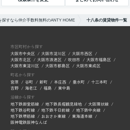
探すなら仲介手数料無料のANTY HOME
十八条の賃貸物件一覧
市区町村から探す
大阪市中央区
大阪市淀川区
大阪市西区
大阪市北区
大阪市浪速区
吹田市
大阪市福島区
大阪市東淀川区
大阪市都島区
大阪市東成区
町名から探す
宮原
谷町
新町
本庄西
垂水町
十三本町
吉野
海老江
福島
東中島
沿線から探す
地下鉄御堂筋線
地下鉄長堀鶴見緑地
大阪環状線
地下鉄谷町線
地下鉄千日前線
地下鉄中央線
地下鉄堺筋線
おおさか東線
東海道本線
阪神電鉄阪神なんば