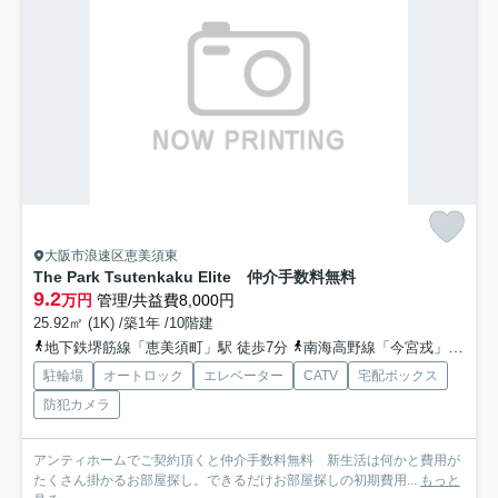
大阪市浪速区恵美須東
The Park Tsutenkaku Elite 仲介手数料無料
9.2
万円
管理/共益費8,000円
25.92㎡ (1K) /築1年 /10階建
地下鉄堺筋線「恵美須町」駅 徒歩7分
南海高野線「今宮戎」駅 徒歩9分
駐輪場
オートロック
エレベーター
CATV
宅配ボックス
防犯カメラ
アンティホームでご契約頂くと仲介手数料無料 新生活は何かと費用が
たくさん掛かるお部屋探し。できるだけお部屋探しの初期費用...
もっと