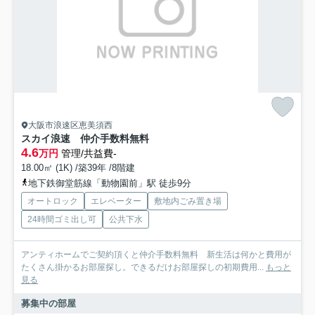
大阪市浪速区恵美須西
スカイ浪速 仲介手数料無料
4.6
万円
管理/共益費-
18.00㎡ (1K) /築39年 /8階建
地下鉄御堂筋線「動物園前」駅 徒歩9分
オートロック
エレベーター
敷地内ごみ置き場
24時間ゴミ出し可
公共下水
アンティホームでご契約頂くと仲介手数料無料 新生活は何かと費用が
たくさん掛かるお部屋探し。できるだけお部屋探しの初期費用...
もっと
見る
募集中の部屋