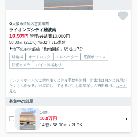
大阪市浪速区恵美須西
ライオンズシティ難波南
10.9
万円
管理/共益費10,000円
58.00㎡ (2LDK) /築32年 /15階建
地下鉄御堂筋線「動物園前」駅 徒歩7分
駐輪場
オートロック
エレベーター
宅配ボックス
防犯カメラ
バイク置場あり
アンティホームでご契約頂くと仲介手数料無料 新生活は何かと費用が
たくさん掛かるお部屋探し。できるだけお部屋探しの初期費用...
もっと
見る
募集中の部屋
14階
10.9万円
14階 / 58.00㎡ / 2LDK