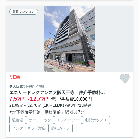
賃貸マンション
NEW
大阪市阿倍野区旭町
エスリードレジデンス大阪天王寺 仲介手数料無料
7.5
12.7
万円～
万円
管理/共益費10,000円
21.09㎡～32.76㎡ (1K～1LDK) /築3年 /15階建
地下鉄御堂筋線「動物園前」駅 徒歩7分
駐輪場
オートロック
エレベーター
宅配ボックス
インターネット対応
防犯カメラ