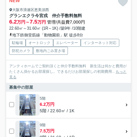
NEW
大阪市浪速区恵美須西
グランエクラ今宮戎 仲介手数料無料
6.2
7.5
万円～
万円
管理/共益費7,000円
22.60㎡～31.60㎡ (1R～1K) /築9年 /10階建
地下鉄御堂筋線「動物園前」駅 徒歩8分
駐輪場
オートロック
エレベーター
インターネット対応
防犯カメラ
敷地内ごみ置き場
アンティホームでご契約頂くと仲介手数料無料 新生活は何かと費用が
たくさん掛かるお部屋探し。できるだけお部屋探しの初期費用...
もっと
見る
募集中の部屋
5階
6.2万円
5階 / 22.60㎡ / 1K
9階
7.5万円