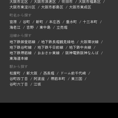
大阪市北区
大阪市浪速区
吹田市
大阪市福島区
大阪市東淀川区
大阪市都島区
大阪市東成区
町名から探す
宮原
谷町
新町
本庄西
垂水町
十三本町
海老江
吉野
東中島
立売堀
沿線から探す
地下鉄御堂筋線
地下鉄長堀鶴見緑地
大阪環状線
地下鉄谷町線
地下鉄千日前線
地下鉄中央線
地下鉄堺筋線
おおさか東線
阪神電鉄阪神なんば
東海道本線
駅から探す
松屋町
新大阪
西長堀
ドーム前千代崎
谷町四丁目
阿波座
堺筋本町
東三国
谷町六丁目
江坂