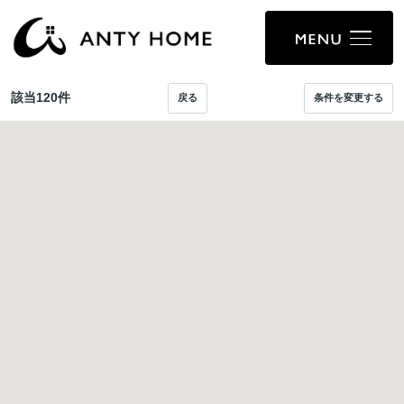
該当
120
件
戻る
条件を変更する