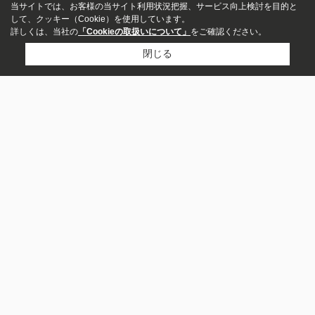
当サイトでは、お客様の当サイト利用状況把握、サービス向上検討を目的と
して、クッキー（Cookie）を使用しています。
詳しくは、当社の
「Cookieの取扱いについて」
をご確認ください。
閉じる
アパート
マンション
一戸建て
市区町村から探す
大阪市中央区
大阪市淀川区
大阪市西区
募集中のみ表示
大阪市北区
大阪市浪速区
吹田市
大阪市福島区
大阪市東淀川区
大阪市都島区
大阪市東成区
賃料
町名から探す
～
宮原
谷町
新町
本庄西
垂水町
十三本町
海老江
吉野
東中島
立売堀
敷金・保証金なし
沿線から探す