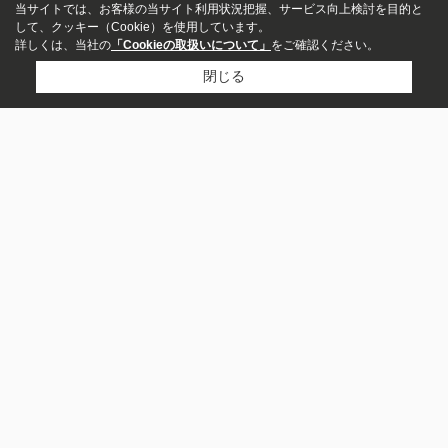
当サイトでは、お客様の当サイト利用状況把握、サービス向上検討を目的と
して、クッキー（Cookie）を使用しています。
詳しくは、当社の
「Cookieの取扱いについて」
をご確認ください。
閉じる
アパート
マンション
一戸建て
市区町村から探す
大阪市中央区
大阪市淀川区
大阪市西区
募集中のみ表示
大阪市北区
大阪市浪速区
吹田市
大阪市福島区
大阪市東淀川区
大阪市都島区
大阪市東成区
賃料
町名から探す
～
宮原
谷町
新町
本庄西
垂水町
十三本町
海老江
吉野
東中島
立売堀
敷金・保証金なし
沿線から探す