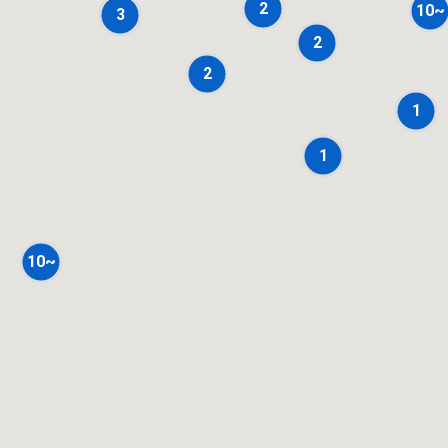
2
10~
3
2
2
1
1
10~