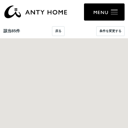
該当
85
件
戻る
条件を変更する