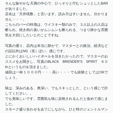
そんな賑やかな天満の中心で、ひっそりと佇むシュッとしたBAR
がありました。
店名は「天井桟敷」と言います。読み方はすいません、分かりま
せん・・・。
こちらのバーの特徴は、ウイスキー類のみで、３人以上の入店は
断られ、焼き肉の臭いがムンムンも断られる、つまり静かな雰囲
気を大切にしたいとのことですね。
写真の通り、店内は本当に静かで、マスターとの政治、経済など
の話以外はNG（笑）ぽい、感じです。
とにかくおいしいハイボールを頂きたかったので、マスターのお
ススメをお聞きし、写真のBLACK BRENDER'S SPIRIT ６０
thというものを頂きました。
値段は一杯１０００円・・・高い・・・でも経験としてはOKで
しょう。
味は、深みのある、奥深い、でもスキッとした、という感じで許
してください。。
でも美味しいです。雰囲気も味に反映されるんだと改めて感じま
した。
スモーク盛り合わせをあてにしながら、ひと時のジェントルマン