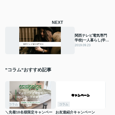
NEXT
関西テレビ電気専門
学校|一人暮らし|学
生|賃貸マンション
2019.09.23
”コラム”おすすめ記事
コラム
コラム
＼先着10名様限定キャンペー
お友達紹介キャンペーン