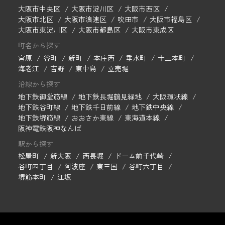
大阪市中央区
大阪市淀川区
大阪市西区
大阪市北区
大阪市浪速区
吹田市
大阪市福島区
大阪市東淀川区
大阪市都島区
大阪市東成区
町名から探す
宮原
谷町
新町
本庄西
垂水町
十三本町
海老江
吉野
東中島
立売堀
沿線から探す
地下鉄御堂筋線
地下鉄長堀鶴見緑地
大阪環状線
地下鉄谷町線
地下鉄千日前線
地下鉄中央線
地下鉄堺筋線
おおさか東線
東海道本線
阪神電鉄阪神なんば
駅から探す
松屋町
新大阪
西長堀
ドーム前千代崎
谷町四丁目
阿波座
東三国
谷町六丁目
堺筋本町
江坂