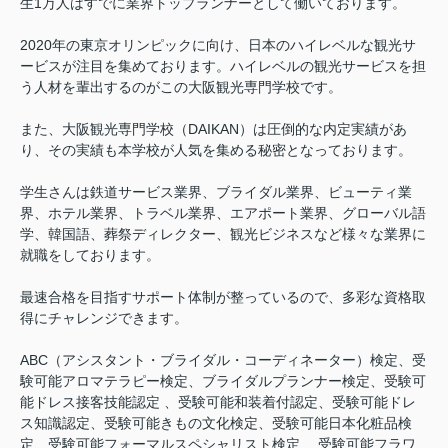
生1万人はすでに業界トップランナーとして働いております。
2020年の東京オリンピックに向け、日本のハイレベルな観光サ
ービスが注目を集めております。ハイレベルの観光サービスを担
う人材を輩出するのがこの大阪観光専門学校です。
また、大阪観光専門学校（DAIKAN）は圧倒的な内定実績があ
り、その実績も本学校が人気を集める秘密となっております。
学生さんは鉄道サービス業界、ブライダル業界、ビューティ業
界、ホテル業界、トラベル業界、エアポート業界、グローバル語
学、韓国語、葬祭ディレクター、観光ビジネスなど様々な業界に
就職をしております。
最速合格を目指すサポート体制が整っているので、多彩な資格取
得にチャレンジできます。
ABC（アシスタント・ブライダル・コーディネーター）検定、受
験可能アロマテラピー検定、ブライダルプランナー検定、受験可
能ドレス接客技能認定 、受験可能和装着付認定、受験可能ドレ
ス知識認定、受験可能きもの文化検定、受験可能日本化粧品検
定、受験可能フォーマルスペシャリスト検定 、受験可能フラワ