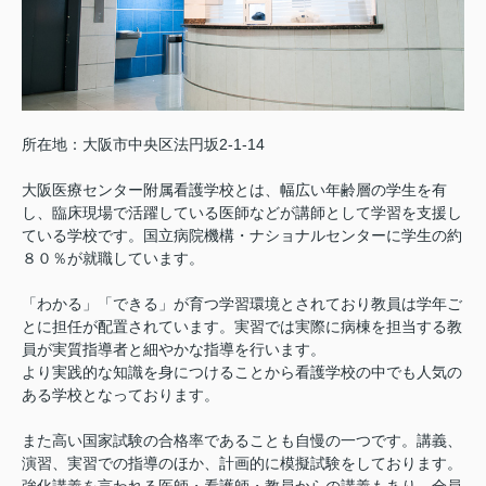
所在地：大阪市中央区法円坂2-1-14
大阪医療センター附属看護学校とは、幅広い年齢層の学生を有
し、臨床現場で活躍している医師などが講師として学習を支援し
ている学校です。国立病院機構・ナショナルセンターに学生の約
８０％が就職しています。
「わかる」「できる」が育つ学習環境とされており教員は学年ご
とに担任が配置されています。実習では実際に病棟を担当する教
員が実質指導者と細やかな指導を行います。
より実践的な知識を身につけることから看護学校の中でも人気の
ある学校となっております。
また高い国家試験の合格率であることも自慢の一つです。講義、
演習、実習での指導のほか、計画的に模擬試験をしております。
強化講義を言われる医師・看護師・教員からの講義もあり、全員