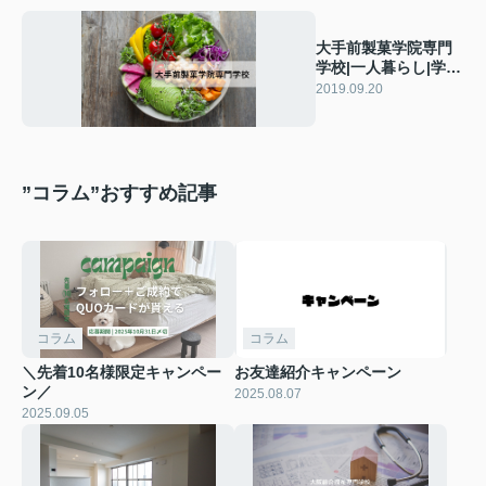
大手前製菓学院専門
学校|一人暮らし|学
生|賃貸マンション
2019.09.20
”コラム”おすすめ記事
コラム
コラム
＼先着10名様限定キャンペー
お友達紹介キャンペーン
ン／
2025.08.07
2025.09.05