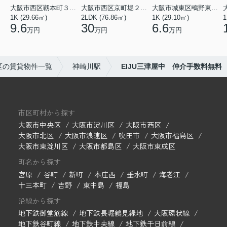
大阪市西区靱本町３丁目
大阪市西区京町堀２丁目
大阪市城東区鴫野東３丁目
1K (29.66㎡)
2LDK (76.86㎡)
1K (29.10㎡)
1
9.6
30
6.6
万円
万円
万円
区の賃貸物件一覧
神崎川駅
EIJU三津屋中 仲介手数料無料
市区町村から探す
大阪市中央区
大阪市淀川区
大阪市西区
大阪市北区
大阪市浪速区
吹田市
大阪市福島区
大阪市東淀川区
大阪市都島区
大阪市東成区
町名から探す
宮原
谷町
新町
本庄西
垂水町
海老江
十三本町
吉野
東中島
福島
沿線から探す
地下鉄御堂筋線
地下鉄長堀鶴見緑地
大阪環状線
地下鉄谷町線
地下鉄中央線
地下鉄千日前線