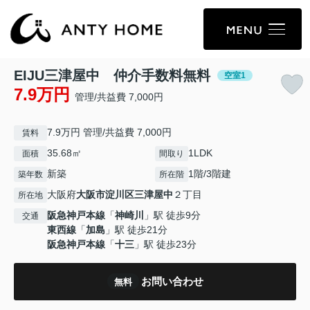
EIJU三津屋中 仲介手数料無料
空室1
7.9万円
管理/共益費 7,000円
7.9万円 管理/共益費 7,000円
賃料
35.68㎡
1LDK
面積
間取り
新築
1階/3階建
築年数
所在階
大阪府
大阪市淀川区
三津屋中
２丁目
所在地
阪急神戸本線
「
神崎川
」駅 徒歩9分
交通
東西線
「
加島
」駅 徒歩21分
阪急神戸本線
「
十三
」駅 徒歩23分
お問い合わせ
無料