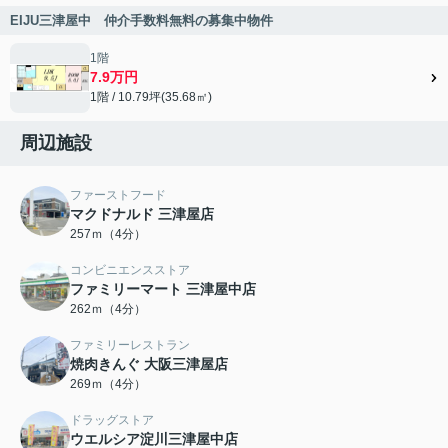
EIJU三津屋中 仲介手数料無料の募集中物件
1階
7.9万円
1階 / 10.79坪(35.68㎡)
周辺施設
ファーストフード
マクドナルド 三津屋店
257ｍ（4分）
コンビニエンスストア
ファミリーマート 三津屋中店
262ｍ（4分）
ファミリーレストラン
焼肉きんぐ 大阪三津屋店
269ｍ（4分）
ドラッグストア
ウエルシア淀川三津屋中店