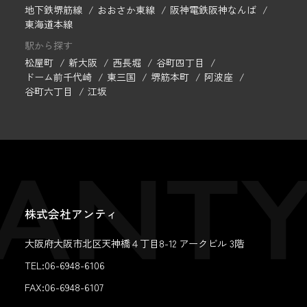
地下鉄堺筋線
おおさか東線
阪神電鉄阪神なんば
東海道本線
駅から探す
松屋町
新大阪
西長堀
谷町四丁目
ドーム前千代崎
東三国
堺筋本町
阿波座
谷町六丁目
江坂
株式会社アンティ
大阪府大阪市北区天神橋４丁目8-12 アークビル 3階
TEL:06-6948-6106
FAX:
06-6948-6107