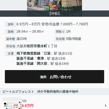
【外観】
6.9万円～8万円 管理/共益費 7,000円～7,700円
賃料
28.04㎡～28.80㎡
1R
面積
間取り
築23年
5階/9階建
築年数
所在階
大阪府
吹田市
垂水町
１丁目
所在地
地下鉄御堂筋線
「
江坂
」駅 徒歩11分
交通
阪急千里線
「
豊津
」駅 徒歩13分
阪急千里線
「
関大前
」駅 徒歩19分
お問い合わせ
無料
ビートルズフォレスト 仲介手数料無料の募集中物件
5階
6.9万円