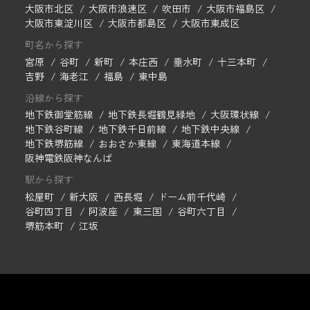
大阪市北区
大阪市浪速区
吹田市
大阪市福島区
大阪市東淀川区
大阪市都島区
大阪市東成区
町名から探す
宮原
谷町
新町
本庄西
垂水町
十三本町
吉野
海老江
福島
東中島
沿線から探す
地下鉄御堂筋線
地下鉄長堀鶴見緑地
大阪環状線
地下鉄谷町線
地下鉄千日前線
地下鉄中央線
地下鉄堺筋線
おおさか東線
東海道本線
阪神電鉄阪神なんば
駅から探す
松屋町
新大阪
西長堀
ドーム前千代崎
谷町四丁目
阿波座
東三国
谷町六丁目
堺筋本町
江坂