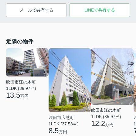
メールで共有する
LINEで共有する
近隣の物件
吹田市江の木町
1LDK (36.97㎡)
13.5
万円
吹田市江の木町
1LDK (35.97㎡)
吹田市広芝町
12.2
1LDK (37.53㎡)
1
万円
8.5
万円