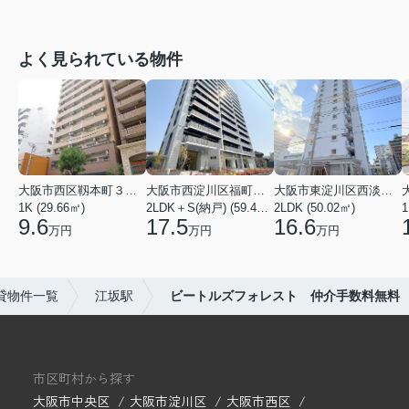
よく見られている物件
大阪市西区靱本町３丁目
大阪市西淀川区福町２丁目
大阪市東淀川区西淡路１丁目
1K (29.66㎡)
2LDK＋S(納戸) (59.48㎡)
2LDK (50.02㎡)
1
9.6
17.5
16.6
万円
万円
万円
貸物件一覧
江坂駅
ビートルズフォレスト 仲介手数料無料
市区町村から探す
大阪市中央区
大阪市淀川区
大阪市西区