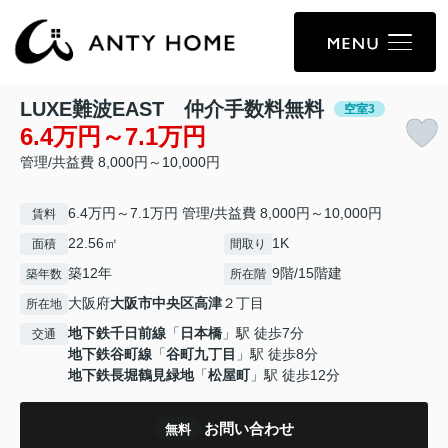
LUXE難波EAST 仲介手数料無料
空室3
6.4万円～7.1万円
管理/共益費 8,000円～10,000円
6.4万円～7.1万円 管理/共益費 8,000円～10,000円
賃料
22.56㎡
1K
面積
間取り
築12年
9階/15階建
築年数
所在階
大阪府
大阪市中央区
高津
２丁目
所在地
地下鉄千日前線
「
日本橋
」駅 徒歩7分
交通
地下鉄谷町線
「
谷町九丁目
」駅 徒歩8分
地下鉄長堀鶴見緑地
「
松屋町
」駅 徒歩12分
お問い合わせ
無料