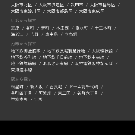
大阪市北区
大阪市浪速区
吹田市
大阪市福島区
大阪市東淀川区
大阪市都島区
大阪市東成区
町名から探す
宮原
谷町
新町
本庄西
垂水町
十三本町
海老江
吉野
東中島
立売堀
沿線から探す
地下鉄御堂筋線
地下鉄長堀鶴見緑地
大阪環状線
地下鉄谷町線
地下鉄千日前線
地下鉄中央線
地下鉄堺筋線
おおさか東線
阪神電鉄阪神なんば
東海道本線
駅から探す
松屋町
新大阪
西長堀
ドーム前千代崎
谷町四丁目
阿波座
東三国
谷町六丁目
堺筋本町
江坂