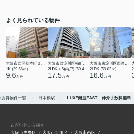
よく見られている物件
大阪市西区靱本町３丁目
大阪市西淀川区福町２丁目
大阪市東淀川区西淡路１丁目
1K (29.66㎡)
2LDK＋S(納戸) (59.48㎡)
2LDK (50.02㎡)
2
9.6
17.5
16.6
万円
万円
万円
の賃貸物件一覧
日本橋駅
LUXE難波EAST 仲介手数料無料
市区町村から探す
大阪市中央区
大阪市淀川区
大阪市西区