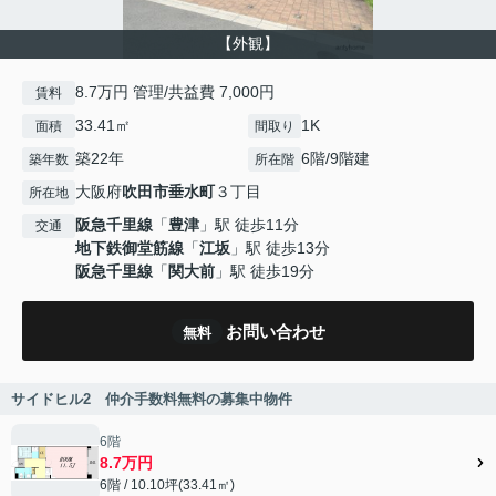
【外観】
8.7万円 管理/共益費 7,000円
賃料
33.41㎡
1K
面積
間取り
築22年
6階/9階建
築年数
所在階
大阪府
吹田市
垂水町
３丁目
所在地
阪急千里線
「
豊津
」駅 徒歩11分
交通
地下鉄御堂筋線
「
江坂
」駅 徒歩13分
阪急千里線
「
関大前
」駅 徒歩19分
お問い合わせ
無料
サイドヒル2 仲介手数料無料の募集中物件
6階
8.7万円
6階 / 10.10坪(33.41㎡)