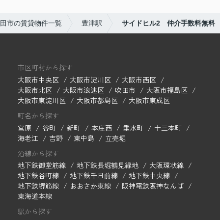
田市の賃貸物件一覧
豊津駅
サイドヒル2 仲介手数料無料
市区町村から探す
大阪市中央区
大阪市淀川区
大阪市西区
大阪市北区
大阪市浪速区
吹田市
大阪市福島区
大阪市東淀川区
大阪市都島区
大阪市東成区
町名から探す
宮原
谷町
新町
本庄西
垂水町
十三本町
海老江
吉野
東中島
立売堀
沿線から探す
地下鉄御堂筋線
地下鉄長堀鶴見緑地
大阪環状線
地下鉄谷町線
地下鉄千日前線
地下鉄中央線
地下鉄堺筋線
おおさか東線
阪神電鉄阪神なんば
東海道本線
駅から探す