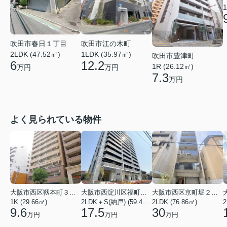
1
吹田市春日１丁目
吹田市江の木町
2LDK (47.52㎡)
1LDK (35.97㎡)
吹田市豊津町
6
12.2
1R (26.12㎡)
万円
万円
7.3
万円
よく見られている物件
大阪市西区靱本町３丁目
大阪市西淀川区福町２丁目
大阪市西区京町堀２丁目
1K (29.66㎡)
2LDK＋S(納戸) (59.48㎡)
2LDK (76.86㎡)
2
9.6
17.5
30
万円
万円
万円