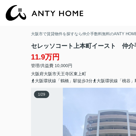
大阪市で賃貸物件を探すなら仲介手数料無料のANTY HOM
セレッソコート上本町イースト 仲介
11.9万円
管理/共益費 10,000円
大阪府
大阪市天王寺区
東上町
大阪環状線「鶴橋」駅徒歩3分
大阪環状線「桃谷」
1
/
29