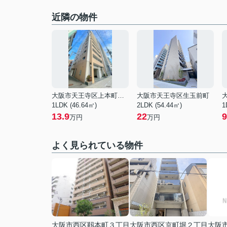
近隣の物件
大阪市天王寺区上本町５丁目
大阪市天王寺区生玉前町
1LDK (46.64㎡)
2LDK (54.44㎡)
1
13.9
22
9
万円
万円
よく見られている物件
大阪市西区靱本町３丁目
大阪市西区京町堀２丁目
大阪