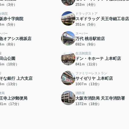
95ｍ（3分）
253ｍ（4分）
合病院
ドラッグストア
阪赤十字病院
スギドラッグ 天王寺細工谷店
23ｍ（5分）
351ｍ（5分）
ーパー
スーパー
急オアシス桃坂店
万代 桃谷駅前店
04ｍ（8分）
692ｍ（9分）
園
生活雑貨店
田山公園
ドン・キホーテ 上本町店
95ｍ（10分）
841ｍ（11分）
行
ファミリーレストラン
そな銀行 上六支店
サイゼリヤ 上本町店
98ｍ（13分）
1007ｍ（13分）
便局
消防署
王寺上汐郵便局
大阪市消防局 天王寺消防署
281ｍ（17分）
1372ｍ（18分）