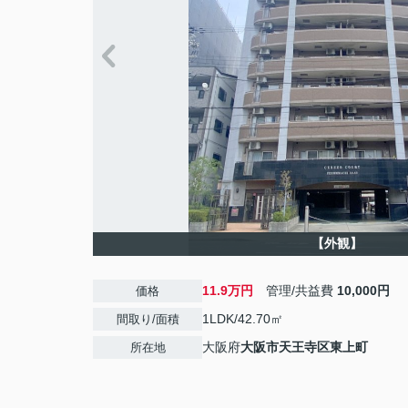
【外観】
11.9万円
管理/共益費
10,000円
価格
1LDK/42.70㎡
間取り/面積
大阪府
大阪市天王寺区
東上町
所在地