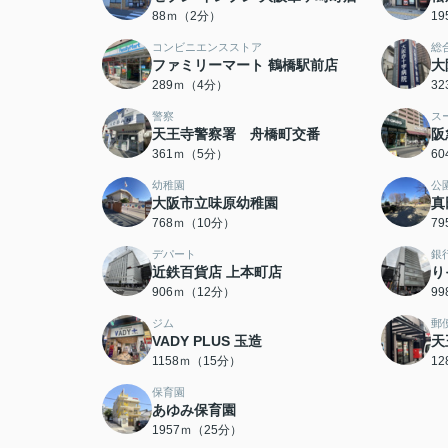
88ｍ（2分）
1
コンビニエンスストア
総
ファミリーマート 鶴橋駅前店
大
289ｍ（4分）
3
警察
ス
天王寺警察署 舟橋町交番
阪
361ｍ（5分）
6
幼稚園
公
大阪市立味原幼稚園
真
768ｍ（10分）
7
デパート
銀
近鉄百貨店 上本町店
り
906ｍ（12分）
9
ジム
郵
VADY PLUS 玉造
天
1158ｍ（15分）
1
保育園
あゆみ保育園
1957ｍ（25分）