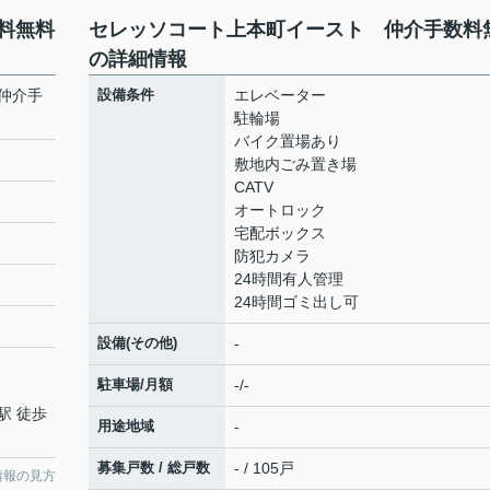
料無料
セレッソコート上本町イースト 仲介手数料
の詳細情報
仲介手
設備条件
エレベーター
駐輪場
バイク置場あり
敷地内ごみ置き場
CATV
オートロック
宅配ボックス
防犯カメラ
24時間有人管理
24時間ゴミ出し可
設備(その他)
-
駐車場/月額
-/-
駅 徒歩
用途地域
-
募集戸数 / 総戸数
- / 105戸
情報の見方