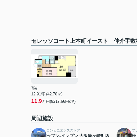
セレッソコート上本町イースト 仲介手数
7階
12.91坪 (42.70㎡)
11.9
万円(9217.66円/坪)
周辺施設
コンビニエンスストア
フ
セブン-イレブン 大阪筆ヶ崎町店
松