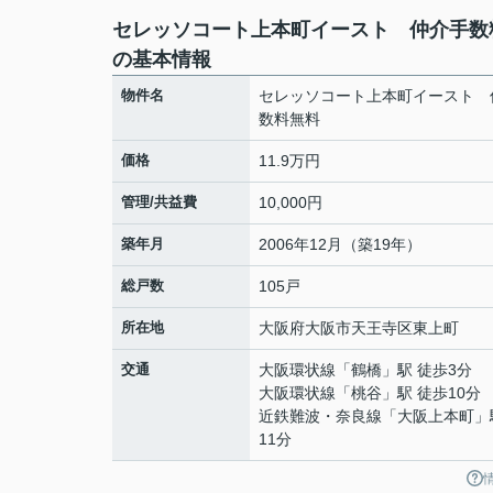
セレッソコート上本町イースト 仲介手数
の基本情報
物件名
セレッソコート上本町イースト 
数料無料
価格
11.9万円
管理/共益費
10,000円
築年月
2006年12月（築19年）
総戸数
105戸
所在地
大阪府
大阪市天王寺区
東上町
交通
大阪環状線
「
鶴橋
」駅 徒歩3分
大阪環状線
「
桃谷
」駅 徒歩10分
近鉄難波・奈良線
「
大阪上本町
」
11分