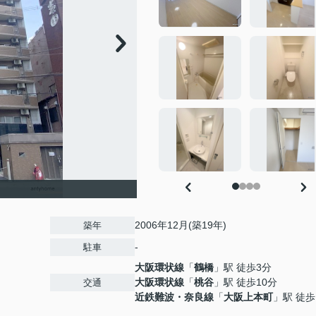
2006年12月(築19年)
築年
-
駐車
大阪環状線
「
鶴橋
」駅 徒歩3分
大阪環状線
「
桃谷
」駅 徒歩10分
交通
近鉄難波・奈良線
「
大阪上本町
」駅 徒歩