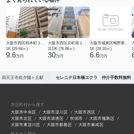
大阪市西区靱本町３丁目
大阪市西区京町堀２丁目
大阪市城東区鴫野東３丁目
1K (29.66㎡)
2LDK (76.86㎡)
1K (29.10㎡)
1
9.6
30
6.6
万円
万円
万円
四天王寺前夕陽ヶ丘駅
セレニテ日本橋エクラ 仲介手数料無料
市区町村から探す
大阪市中央区
大阪市淀川区
大阪市西区
大阪市北区
大阪市浪速区
吹田市
大阪市福島区
大阪市東淀川区
大阪市都島区
大阪市東成区
町名から探す