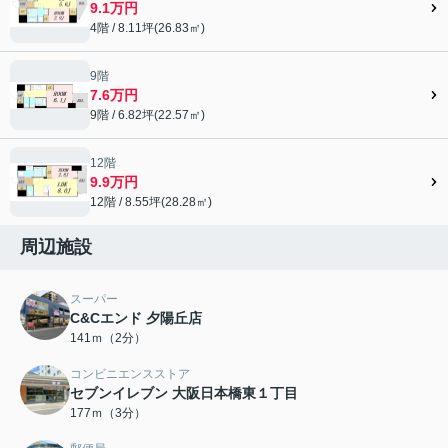
9.1万円
4階 / 8.11坪(26.83㎡)
9階
7.6万円
9階 / 6.82坪(22.57㎡)
12階
9.9万円
12階 / 8.55坪(28.28㎡)
周辺施設
スーパー
C&Cエンド 夕陽丘店
141ｍ（2分）
コンビニエンスストア
セブンイレブン 大阪日本橋東１丁目
177ｍ（3分）