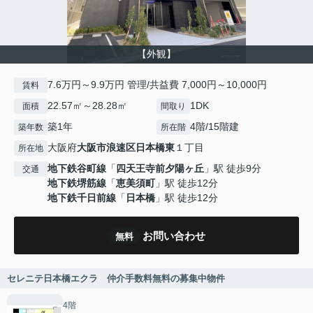
【外観】
7.6万円～9.9万円 管理/共益費 7,000円～10,000円
賃料
22.57㎡～28.28㎡
1DK
面積
間取り
築1年
4階/15階建
築年数
所在階
大阪府
大阪市浪速区
日本橋東
１丁目
所在地
地下鉄谷町線
「
四天王寺前夕陽ヶ丘
」駅 徒歩9分
交通
地下鉄堺筋線
「
恵美須町
」駅 徒歩12分
地下鉄千日前線
「
日本橋
」駅 徒歩12分
お問い合わせ
無料
セレニテ日本橋エクラ 仲介手数料無料の募集中物件
4階