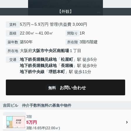
【外観】
5万円～5.9万円 管理/共益費 3,000円
賃料
22.00㎡～41.00㎡
1R
面積
間取り
築50年
3階/5階建
築年数
所在階
大阪府
大阪市中央区
南船場
１丁目
所在地
地下鉄長堀鶴見緑地
「
松屋町
」駅 徒歩5分
交通
地下鉄長堀鶴見緑地
「
長堀橋
」駅 徒歩9分
地下鉄中央線
「
堺筋本町
」駅 徒歩11分
お問い合わせ
無料
吉田ビル 仲介手数料無料の募集中物件
3階
5万円
3階 / 6.65坪(22.00㎡)