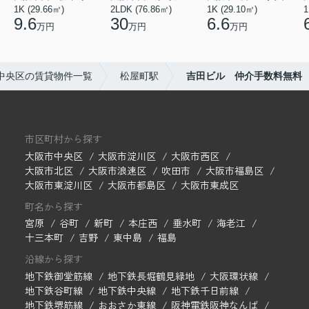
1K (29.66㎡)
2LDK (76.86㎡)
1K (29.10㎡)
1
9.6
30
6.6
万円
万円
万円
中央区の賃貸物件一覧
松屋町駅
吉田ビル 仲介手数料無料
市区町村から探す
大阪市中央区
大阪市淀川区
大阪市西区
大阪市北区
大阪市浪速区
吹田市
大阪市福島区
大阪市東淀川区
大阪市都島区
大阪市東成区
町名から探す
宮原
谷町
新町
本庄西
垂水町
海老江
十三本町
吉野
東中島
福島
沿線から探す
地下鉄御堂筋線
地下鉄長堀鶴見緑地
大阪環状線
地下鉄谷町線
地下鉄中央線
地下鉄千日前線
地下鉄堺筋線
おおさか東線
阪神電鉄阪神なんば