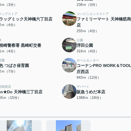
35ｍ（3分）
236ｍ（3分）
ラッグストア
コンビニエンスストア
ラッグミック天神橋六丁目店
ファミリーマート 天神橋筋
52ｍ（4分）
店
255ｍ（4分）
察
公園
根崎警察署 黒崎町交番
浮田公園
71ｍ（4分）
316ｍ（4分）
育園
ホームセンター
色 つばさ保育園
コーナンPRO WORK＆TOO
82ｍ（7分）
庄西店
943ｍ（12分）
活雑貨店
デパート
an★Do 天神橋三丁目店
阪急うめだ本店
155ｍ（15分）
1368ｍ（18分）