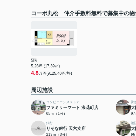
コーポ丸松 仲介手数料無料で募集中の物
5階
5.26坪 (17.39㎡)
4.8
万円(9125.48円/坪)
周辺施設
コンビニエンスストア
郵
ファミリーマート 浪花町店
大
65ｍ（1分）
9
銀行
消
りそな銀行 天六支店
大
213ｍ（3分）
所