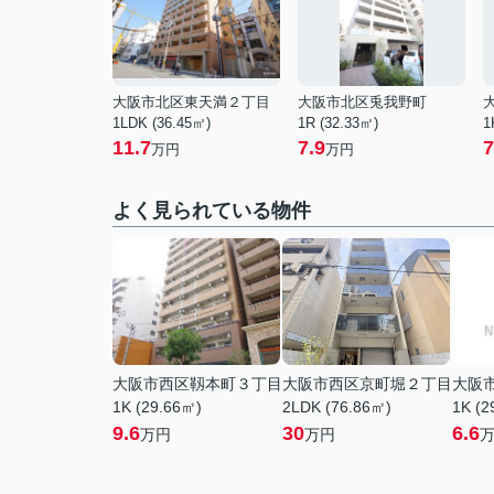
大阪市北区東天満２丁目
大阪市北区兎我野町
1LDK (36.45㎡)
1R (32.33㎡)
1
11.7
7.9
7
万円
万円
よく見られている物件
大阪市西区靱本町３丁目
大阪市西区京町堀２丁目
大阪
1K (29.66㎡)
2LDK (76.86㎡)
1K (2
9.6
30
6.6
万円
万円