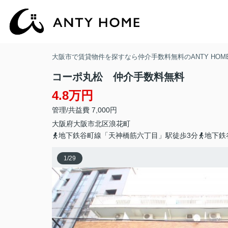
大阪市で賃貸物件を探すなら仲介手数料無料のANTY HOM
コーポ丸松 仲介手数料無料
4.8万円
管理/共益費 7,000円
大阪府
大阪市北区
浪花町
地下鉄谷町線「天神橋筋六丁目」駅徒歩3分
地下鉄
1
/
29