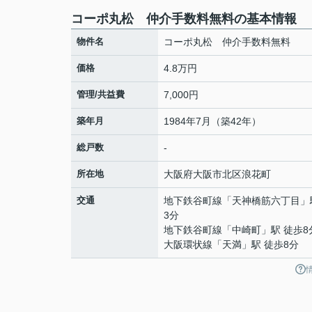
コーポ丸松 仲介手数料無料の基本情報
物件名
コーポ丸松 仲介手数料無料
価格
4.8万円
管理/共益費
7,000円
築年月
1984年7月（築42年）
総戸数
-
所在地
大阪府
大阪市北区
浪花町
交通
地下鉄谷町線
「
天神橋筋六丁目
」
3分
地下鉄谷町線
「
中崎町
」駅 徒歩8
大阪環状線
「
天満
」駅 徒歩8分