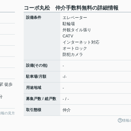
コーポ丸松 仲介手数料無料の詳細情報
設備条件
エレベーター
駐輪場
外観タイル張り
CATV
インターネット対応
オートロック
防犯カメラ
設備(その他)
-
駐車場/月額
-/-
駅 徒歩
用途地域
-
分
募集戸数 / 総戸数
- / -
取引態様
仲介
情報の見方
情報