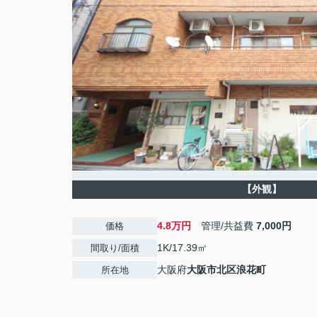
【外観】
4.8万円
管理/共益費
7,000円
価格
1K/17.39㎡
間取り/面積
大阪府
大阪市北区
浪花町
所在地