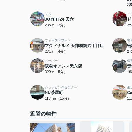
2
ジム
ド
JOYFIT24 天六
ド
236ｍ（3分）
2
ファーストフード
警
マクドナルド 天神橋筋六丁目店
曽
271ｍ（4分）
2
スーパー
保
阪急オアシス天六店
音
329ｍ（5分）
4
ショッピングセンター
生
NU茶屋町
C
1154ｍ（15分）
1
近隣の物件