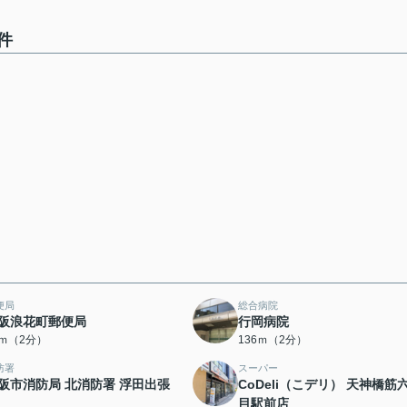
件
便局
総合病院
阪浪花町郵便局
行岡病院
7ｍ（2分）
136ｍ（2分）
防署
スーパー
阪市消防局 北消防署 浮田出張
CoDeli（こデリ） 天神橋筋
目駅前店