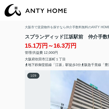
大阪市で賃貸物件を探すなら仲介手数料無料のANTY HOM
スプランディッド江坂駅前 仲介手数
15.1万円～16.3万円
管理/共益費 12,000円
大阪府
吹田市
江坂町
１丁目
地下鉄御堂筋線「江坂」駅徒歩3分
阪急千里線「豊
1
/
29