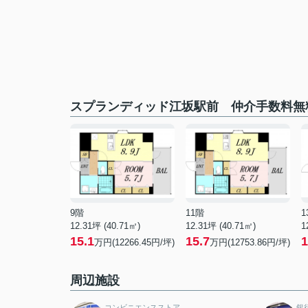
スプランディッド江坂駅前 仲介手数料無
9階
11階
1
12.31坪 (40.71㎡)
12.31坪 (40.71㎡)
1
15.1
15.7
1
万円(12266.45円/坪)
万円(12753.86円/坪)
周辺施設
コンビニエンスストア
銀