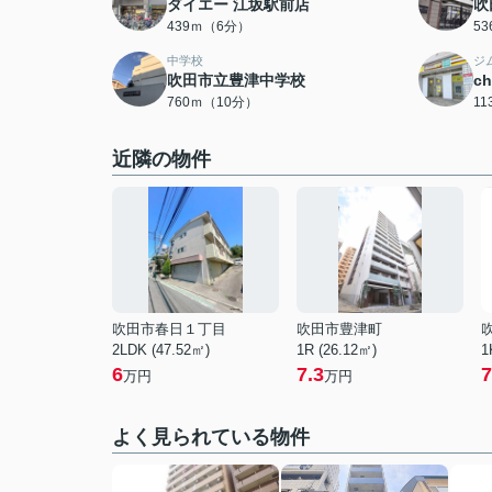
ダイエー 江坂駅前店
吹
439ｍ（6分）
5
中学校
ジ
吹田市立豊津中学校
c
760ｍ（10分）
1
近隣の物件
吹田市春日１丁目
吹田市豊津町
2LDK (47.52㎡)
1R (26.12㎡)
1
6
7.3
7
万円
万円
よく見られている物件