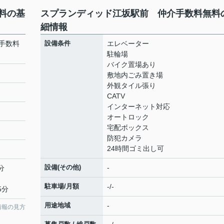
料の基
スプランディッド江坂駅前 仲介手数料無料
細情報
手数料
設備条件
エレベーター
駐輪場
バイク置場あり
敷地内ごみ置き場
外観タイル張り
CATV
インターネット対応
オートロック
宅配ボックス
防犯カメラ
24時間ゴミ出し可
設備(その他)
-
分
駐車場/月額
-/-
5分
用途地域
-
情報の見方