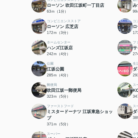
ローソン 吹田江坂町一丁目店
み
63ｍ（1分）
9
コンビニエンスストア
コ
ローソン 広芝店
ロ
172ｍ（3分）
1
ホームセンター
フ
ハンズ江坂店
サ
242ｍ（4分）
2
公園
生
江坂公園
ダ
285ｍ（4分）
2
郵便局
ス
吹田江坂一郵便局
K
323ｍ（5分）
3
ファーストフード
ス
ミスタードーナツ 江坂東急ショッ
ダ
プ
3
371ｍ（5分）
スーパー
小