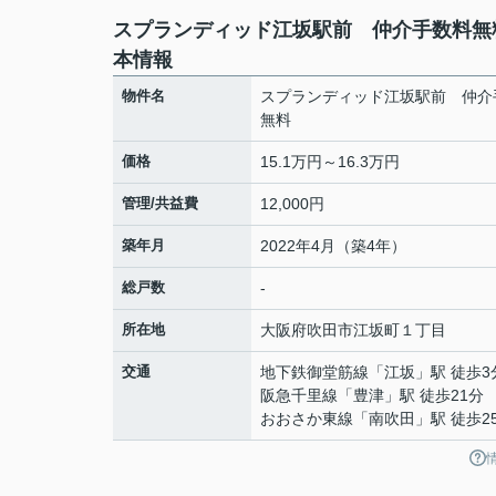
スプランディッド江坂駅前 仲介手数料無
本情報
物件名
スプランディッド江坂駅前 仲介
無料
価格
15.1万円～16.3万円
管理/共益費
12,000円
築年月
2022年4月（築4年）
総戸数
-
所在地
大阪府
吹田市
江坂町
１丁目
交通
地下鉄御堂筋線
「
江坂
」駅 徒歩3
阪急千里線
「
豊津
」駅 徒歩21分
おおさか東線
「
南吹田
」駅 徒歩2