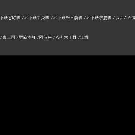
下鉄谷町線
地下鉄中央線
地下鉄千日前線
地下鉄堺筋線
おおさか
東三国
堺筋本町
阿波座
谷町六丁目
江坂