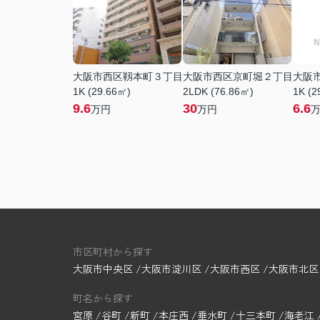
大阪市西区靱本町３丁目
大阪市西区京町堀２丁目
大阪
1K (29.66㎡)
2LDK (76.86㎡)
1K (2
9.6
30
6.6
万円
万円
市区町村から探す
大阪市中央区
大阪市淀川区
大阪市西区
大阪市北区
町名から探す
宮原
谷町
新町
本庄西
垂水町
十三本町
海老江