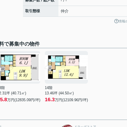
募集戸数 / 総戸数
- / -
取引態様
仲介
情報
料で募集中の物件
3階
14階
2.31坪 (40.71㎡)
13.46坪 (44.50㎡)
5.8
16.3
万円(12835.09円/坪)
万円(12109.96円/坪)
行
ドラッグストア