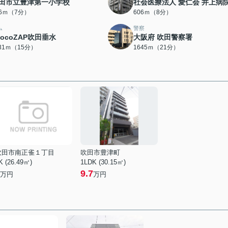
田市立豊津第一小学校
社会医療法人 愛仁会 井上病
36ｍ（7分）
606ｍ（8分）
ム
警察
hocoZAP吹田垂水
大阪府 吹田警察署
131ｍ（15分）
1645ｍ（21分）
吹田市南正雀１丁目
吹田市豊津町
K (26.49㎡)
1LDK (30.15㎡)
9.7
万円
万円