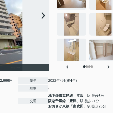
12,000円
2022年4月(築4年)
築年
-
駐車
地下鉄御堂筋線
「
江坂
」駅 徒歩3分
阪急千里線
「
豊津
」駅 徒歩21分
交通
おおさか東線
「
南吹田
」駅 徒歩25分