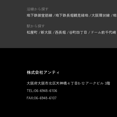
沿線から探す
地下鉄御堂筋線
地下鉄長堀鶴見緑地
大阪環状線
地
駅から探す
松屋町
新大阪
西長堀
谷町四丁目
ドーム前千代崎
株式会社アンティ
大阪府大阪市北区天神橋４丁目8-12 アークビル 3階
TEL:
06-6948-6106
FAX:
06-6948-6107