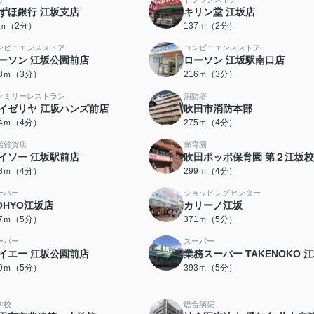
ずほ銀行 江坂支店
キリン堂 江坂店
9ｍ（2分）
137ｍ（2分）
ンビニエンスストア
コンビニエンスストア
ーソン 江坂公園前店
ローソン 江坂駅南口店
73ｍ（3分）
216ｍ（3分）
ァミリーレストラン
消防署
イゼリヤ 江坂ハンズ前店
吹田市消防本部
74ｍ（4分）
275ｍ（4分）
活雑貨店
保育園
イソー 江坂駅前店
吹田ポッポ保育園 第２江坂校
93ｍ（4分）
299ｍ（4分）
ーパー
ショッピングセンター
OHYO江坂店
カリーノ江坂
47ｍ（5分）
371ｍ（5分）
ーパー
スーパー
イエー 江坂公園前店
業務スーパー TAKENOKO 
89ｍ（5分）
393ｍ（5分）
学校
総合病院