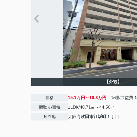
【外観】
15.1万円～16.3万円
管理/共益費
価格
1LDK/40.71㎡～44.50㎡
間取り/面積
大阪府
吹田市
江坂町
１丁目
所在地