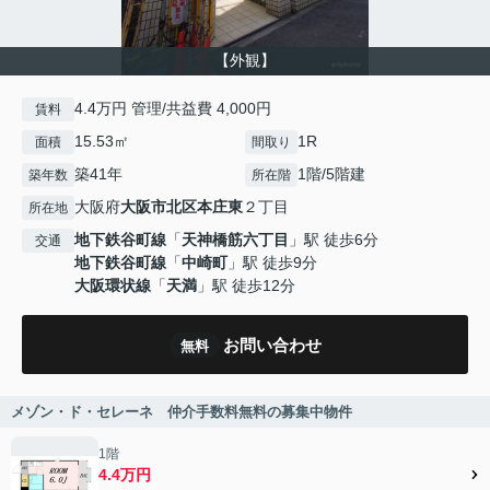
【外観】
4.4万円 管理/共益費 4,000円
賃料
15.53㎡
1R
面積
間取り
築41年
1階/5階建
築年数
所在階
大阪府
大阪市北区
本庄東
２丁目
所在地
地下鉄谷町線
「
天神橋筋六丁目
」駅 徒歩6分
交通
地下鉄谷町線
「
中崎町
」駅 徒歩9分
大阪環状線
「
天満
」駅 徒歩12分
お問い合わせ
無料
メゾン・ド・セレーネ 仲介手数料無料の募集中物件
1階
4.4万円