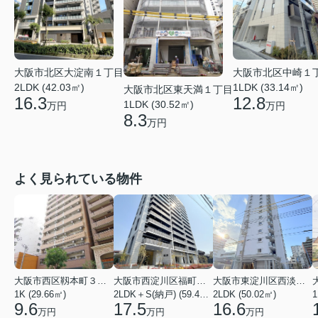
大阪市北区大淀南１丁目
大阪市北区中崎１
2LDK (42.03㎡)
1LDK (33.14㎡)
大阪市北区東天満１丁目
16.3
12.8
1LDK (30.52㎡)
万円
万円
8.3
万円
よく見られている物件
大阪市西区靱本町３丁目
大阪市西淀川区福町２丁目
大阪市東淀川区西淡路１丁目
1K (29.66㎡)
2LDK＋S(納戸) (59.48㎡)
2LDK (50.02㎡)
1
9.6
17.5
16.6
万円
万円
万円