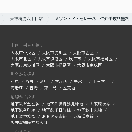
天神橋筋六丁目駅
メゾン・ド・セレーネ 仲介手数料無料
市区町村から探す
大阪市中央区
大阪市淀川区
大阪市西区
大阪市北区
大阪市浪速区
吹田市
大阪市福島区
大阪市東淀川区
大阪市都島区
大阪市東成区
町名から探す
宮原
谷町
新町
本庄西
垂水町
十三本町
海老江
吉野
東中島
立売堀
沿線から探す
地下鉄御堂筋線
地下鉄長堀鶴見緑地
大阪環状線
地下鉄谷町線
地下鉄千日前線
地下鉄中央線
地下鉄堺筋線
おおさか東線
東海道本線
阪神電鉄阪神なんば
駅から探す