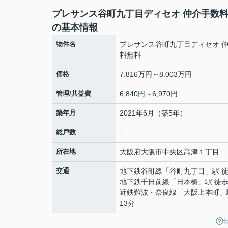
プレサンス谷町九丁目ディセオ 仲介手数
の基本情報
物件名
プレサンス谷町九丁目ディセオ 
料無料
価格
7.816万円～8.003万円
管理/共益費
6,840円～6,970円
築年月
2021年6月（築5年）
総戸数
-
所在地
大阪府
大阪市中央区
高津
１丁目
交通
地下鉄谷町線
「
谷町九丁目
」駅 
地下鉄千日前線
「
日本橋
」駅 徒歩
近鉄難波・奈良線
「
大阪上本町
」
13分