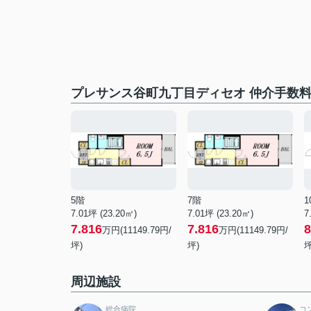
プレサンス谷町九丁目ディセオ 仲介手数
5階
7階
1
7.01坪 (23.20㎡)
7.01坪 (23.20㎡)
7
7.816
7.816
8
万円(11149.79円/
万円(11149.79円/
坪)
坪)
坪
周辺施設
総合病院
コ