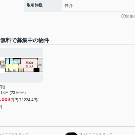
取引態様
仲介
情報
料無料で募集中の物件
0階
.13坪 (23.60㎡)
.003
万円(11224.4円/
)
ンビニエンスストア
コンビニエンスストア