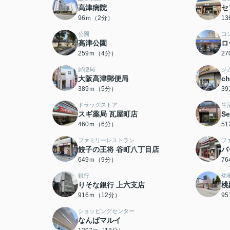
高津病院
セ
96ｍ（2分）
1
公園
コ
高津公園
ロ
259ｍ（4分）
2
郵便局
ジ
大阪高津郵便局
c
389ｍ（5分）
3
ドラッグストア
生
スギ薬局 瓦屋町店
S
460ｍ（6分）
5
ファミリーレストラン
フ
餃子の王将 谷町八丁目店
バ
649ｍ（9分）
7
銀行
幼
りそな銀行 上六支店
桃
916ｍ（12分）
9
ショッピングセンター
なんばマルイ