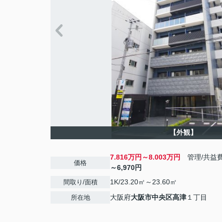
【外観】
7.816万円～8.003万円
管理/共益
価格
～6,970円
1K/23.20㎡～23.60㎡
間取り/面積
大阪府
大阪市中央区
高津
１丁目
所在地