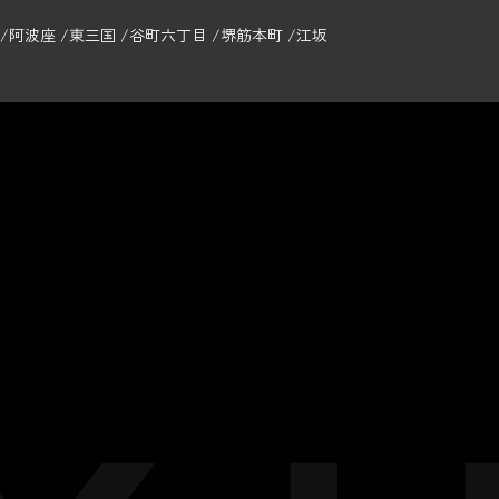
阿波座
東三国
谷町六丁目
堺筋本町
江坂