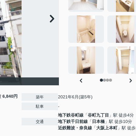
費
6,840円
2021年6月(築5年)
築年
-
駐車
地下鉄谷町線
「
谷町九丁目
」駅 徒歩4分
地下鉄千日前線
「
日本橋
」駅 徒歩10分
交通
近鉄難波・奈良線
「
大阪上本町
」駅 徒歩