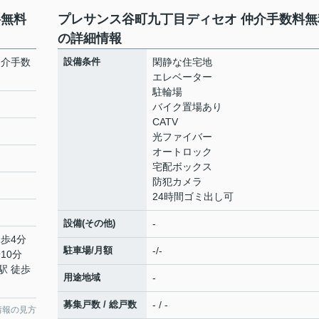
料無料
プレサンス谷町九丁目ディセオ 仲介手数料無
の詳細情報
仲介手数
設備条件
閑静な住宅地
エレベーター
駐輪場
バイク置場あり
CATV
光ファイバー
オートロック
宅配ボックス
防犯カメラ
24時間ゴミ出し可
設備(その他)
-
徒歩4分
駐車場/月額
-/-
10分
駅 徒歩
用途地域
-
募集戸数 / 総戸数
- / -
情報の見方