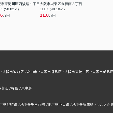
阪市東淀川区西淡路１丁目
大阪市城東区今福南３丁目
K (50.02㎡)
1LDK (40.18㎡)
.6
11.8
万円
万円
大阪市浪速区
吹田市
大阪市福島区
大阪市東淀川区
大阪市都島
海老江
福島
東中島
下鉄谷町線
地下鉄千日前線
地下鉄中央線
地下鉄堺筋線
おおさか