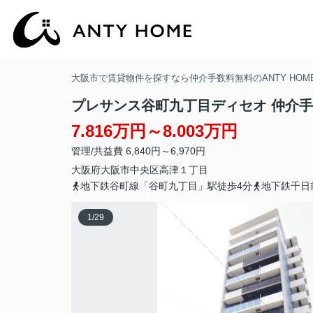
大阪市で賃貸物件を探すなら仲介手数料無料のANTY HOM
プレサンス谷町九丁目ディセオ 仲介
7.816万円～8.003万円
管理/共益費 6,840円～6,970円
大阪府
大阪市中央区
高津
１丁目
地下鉄谷町線「谷町九丁目」駅徒歩4分
地下鉄千日
1
/
29