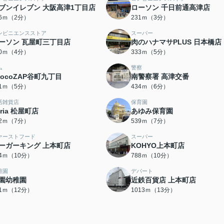
ブンイレブン 大阪高津1丁目店
ローソン 千日前通高津店
36ｍ（2分）
231ｍ（3分）
ンビニエンスストア
スーパー
ーソン 瓦屋町三丁目店
肉のハナマサPLUS 日本橋店
70ｍ（4分）
333ｍ（5分）
ム
警察
hocoZAP谷町九丁目
南警察署 高津交番
91ｍ（5分）
434ｍ（6分）
活雑貨店
保育園
eria 松屋町店
あゆみ保育園
12ｍ（7分）
539ｍ（7分）
ァーストフード
スーパー
ーガーキング 上本町店
KOHYO上本町店
64ｍ（10分）
788ｍ（10分）
稚園
デパート
園幼稚園
近鉄百貨店 上本町店
51ｍ（12分）
1013ｍ（13分）