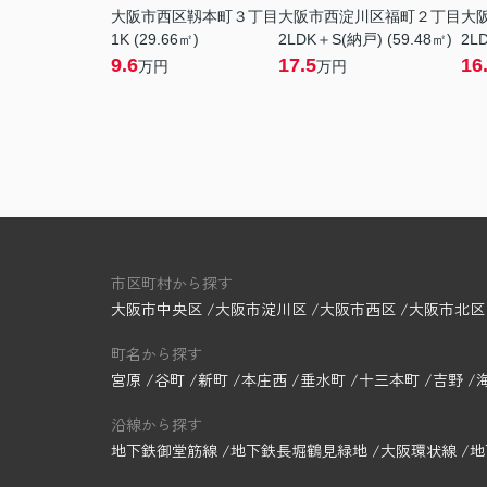
大阪市西区靱本町３丁目
大阪市西淀川区福町２丁目
大
1K (29.66㎡)
2LDK＋S(納戸) (59.48㎡)
2LD
9.6
17.5
16
万円
万円
市区町村から探す
大阪市中央区
大阪市淀川区
大阪市西区
大阪市北区
町名から探す
宮原
谷町
新町
本庄西
垂水町
十三本町
吉野
沿線から探す
地下鉄御堂筋線
地下鉄長堀鶴見緑地
大阪環状線
地