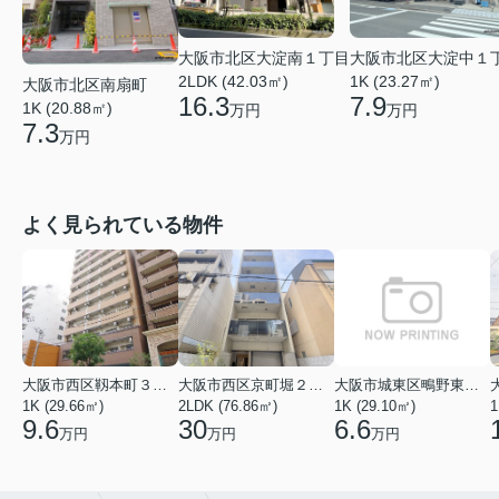
大阪市北区大淀南１丁目
大阪市北区大淀中１
2LDK (42.03㎡)
1K (23.27㎡)
大阪市北区南扇町
16.3
7.9
1K (20.88㎡)
万円
万円
7.3
万円
よく見られている物件
大阪市西区靱本町３丁目
大阪市西区京町堀２丁目
大阪市城東区鴫野東３丁目
1K (29.66㎡)
2LDK (76.86㎡)
1K (29.10㎡)
1
9.6
30
6.6
万円
万円
万円