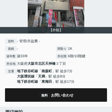
【外観】
- 管理/共益費 -
賃料
-
1K
面積
間取り
築33年
6階/10階建
築年数
所在階
大阪府
大阪市北区
天神橋
３丁目
所在地
地下鉄谷町線
「
南森町
」駅 徒歩7分
交通
大阪環状線
「
天満
」駅 徒歩8分
地下鉄谷町線
「
東梅田
」駅 徒歩17分
お問い合わせ
無料