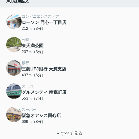
周辺施設
コンビニエンスストア
ローソン 同心一丁目店
212ｍ（3分）
公園
東天満公園
237ｍ（3分）
銀行
三菱UFJ銀行 天満支店
437ｍ（6分）
スーパー
グルメシティ 南森町店
553ｍ（7分）
スーパー
阪急オアシス同心店
609ｍ（8分）
すべて見る