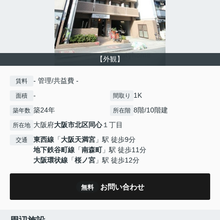
【外観】
- 管理/共益費 -
賃料
-
1K
面積
間取り
築24年
8階/10階建
築年数
所在階
大阪府
大阪市北区
同心
１丁目
所在地
東西線
「
大阪天満宮
」駅 徒歩9分
交通
地下鉄谷町線
「
南森町
」駅 徒歩11分
大阪環状線
「
桜ノ宮
」駅 徒歩12分
お問い合わせ
無料