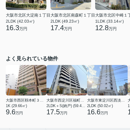
大阪市北区南森町１丁目
大阪市北区大淀南１丁目
大阪市北区中崎１
2LDK (49.23㎡)
2LDK (42.03㎡)
1LDK (33.14㎡)
17.4
16.3
12.8
万円
万円
万円
よく見られている物件
大阪市西区靱本町３丁目
大阪市西淀川区福町２丁目
大阪市東淀川区西淡路１丁目
1K (29.66㎡)
2LDK＋S(納戸) (59.48㎡)
2LDK (50.02㎡)
1
9.6
17.5
16.6
万円
万円
万円