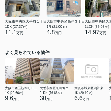
大阪市中央区大手前１丁目
大阪市中央区高津３丁目
大阪市中央区久
1DK (27.37㎡)
1R (21.00㎡)
1LDK (39.03㎡)
11.1
4.8
14.97
万円
万円
万円
よく見られている物件
大阪市西区靱本町３丁目
大阪市西区京町堀２丁目
大阪市城東区鴫野東３丁目
1K (29.66㎡)
2LDK (76.86㎡)
1K (29.10㎡)
1
9.6
30
6.6
万円
万円
万円