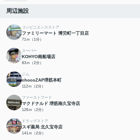
周辺施設
コンビニエンスストア
ファミリーマート 博労町一丁目店
71ｍ（1分）
スーパー
KOHYO南船場店
83ｍ（2分）
ジム
chocoZAP堺筋本町
112ｍ（2分）
ファーストフード
マクドナルド 堺筋南久宝寺店
126ｍ（2分）
ドラッグストア
スギ薬局 北久宝寺店
141ｍ（2分）