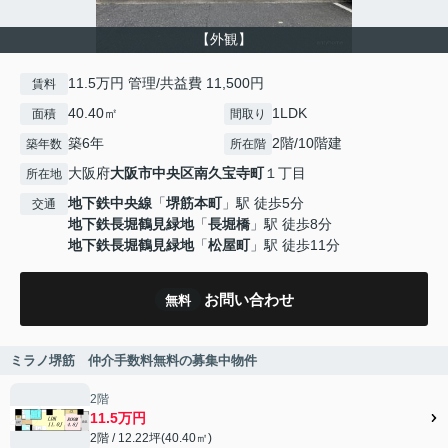
【外観】
11.5万円 管理/共益費 11,500円
賃料
40.40㎡
1LDK
面積
間取り
築6年
2階/10階建
築年数
所在階
大阪府
大阪市中央区
南久宝寺町
１丁目
所在地
地下鉄中央線
「
堺筋本町
」駅 徒歩5分
交通
地下鉄長堀鶴見緑地
「
長堀橋
」駅 徒歩8分
地下鉄長堀鶴見緑地
「
松屋町
」駅 徒歩11分
お問い合わせ
無料
ミラノ堺筋 仲介手数料無料の募集中物件
2階
11.5万円
2階 / 12.22坪(40.40㎡)