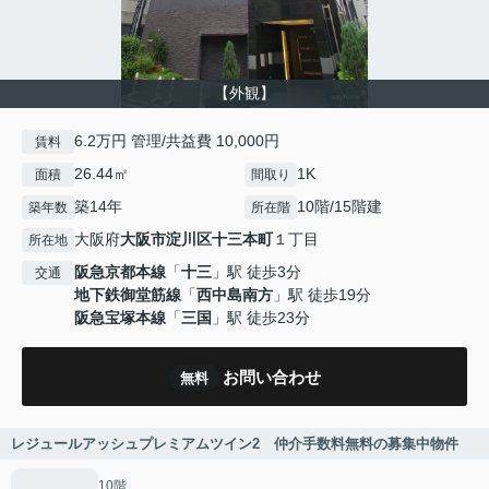
【外観】
6.2万円 管理/共益費 10,000円
賃料
26.44㎡
1K
面積
間取り
築14年
10階/15階建
築年数
所在階
大阪府
大阪市淀川区
十三本町
１丁目
所在地
阪急京都本線
「
十三
」駅 徒歩3分
交通
地下鉄御堂筋線
「
西中島南方
」駅 徒歩19分
阪急宝塚本線
「
三国
」駅 徒歩23分
お問い合わせ
無料
レジュールアッシュプレミアムツイン2 仲介手数料無料の募集中物件
10階