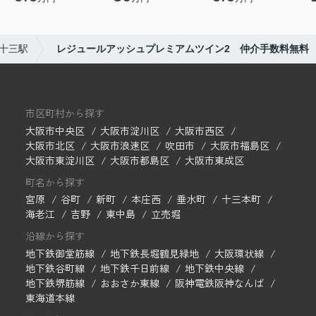
十三駅
レジュールアッシュプレミアムツイン2 仲介手数料無料
市区町村から探す
大阪市中央区
大阪市淀川区
大阪市西区
大阪市北区
大阪市浪速区
吹田市
大阪市福島区
大阪市東淀川区
大阪市都島区
大阪市東成区
町名から探す
宮原
谷町
新町
本庄西
垂水町
十三本町
海老江
吉野
東中島
立売堀
沿線から探す
地下鉄御堂筋線
地下鉄長堀鶴見緑地
大阪環状線
地下鉄谷町線
地下鉄千日前線
地下鉄中央線
地下鉄堺筋線
おおさか東線
阪神電鉄阪神なんば
東海道本線