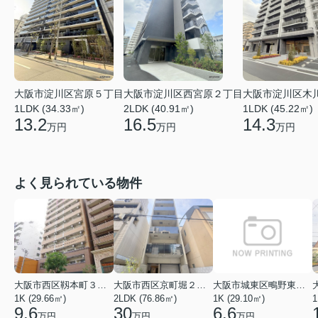
大阪市淀川区木
大阪市淀川区宮原５丁目
大阪市淀川区西宮原２丁目
1LDK (45.22㎡)
1LDK (34.33㎡)
2LDK (40.91㎡)
14.3
13.2
16.5
万円
万円
万円
よく見られている物件
大阪市西区靱本町３丁目
大阪市西区京町堀２丁目
大阪市城東区鴫野東３丁目
1K (29.66㎡)
2LDK (76.86㎡)
1K (29.10㎡)
1
9.6
30
6.6
万円
万円
万円