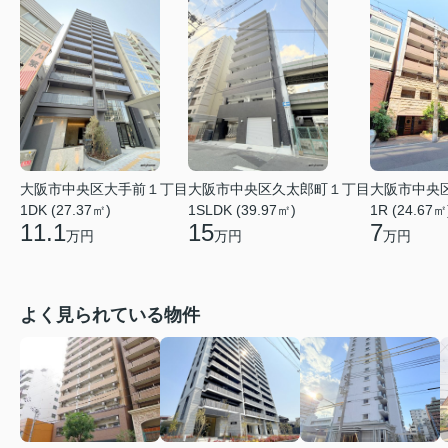
大阪市中央区大手前１丁目
大阪市中央区久太郎町１丁目
大阪市中央
1DK (27.37㎡)
1SLDK (39.97㎡)
1R (24.67㎡
11.1
15
7
万円
万円
万円
よく見られている物件