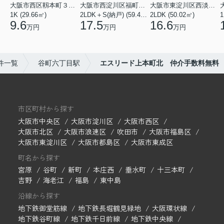
大阪市西区靱本町３丁目
大阪市西淀川区福町２丁目
大阪市東淀川区西淡路１丁目
1K (29.66㎡)
2LDK＋S(納戸) (59.48㎡)
2LDK (50.02㎡)
1
9.6
17.5
16.6
万円
万円
万円
件一覧
谷町六丁目駅
エスリード上本町北 仲介手数料無料
市区町村から探す
大阪市中央区
大阪市淀川区
大阪市西区
大阪市北区
大阪市浪速区
吹田市
大阪市福島区
大阪市東淀川区
大阪市都島区
大阪市東成区
町名から探す
宮原
谷町
新町
本庄西
垂水町
十三本町
吉野
海老江
福島
東中島
沿線から探す
地下鉄御堂筋線
地下鉄長堀鶴見緑地
大阪環状線
地下鉄谷町線
地下鉄千日前線
地下鉄中央線