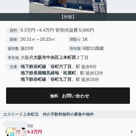
【外観】
6.3万円～6.4万円 管理/共益費 5,000円
賃料
20.21㎡～20.23㎡
1K
面積
間取り
築23年
6階/11階建
築年数
所在階
大阪府
大阪市中央区
上本町西
２丁目
所在地
地下鉄谷町線
「
谷町六丁目
」駅 徒歩8分
交通
地下鉄長堀鶴見緑地
「
松屋町
」駅 徒歩12分
地下鉄谷町線
「
谷町九丁目
」駅 徒歩15分
お問い合わせ
無料
エスリード上本町北 仲介手数料無料の募集中物件
6階
6.3万円