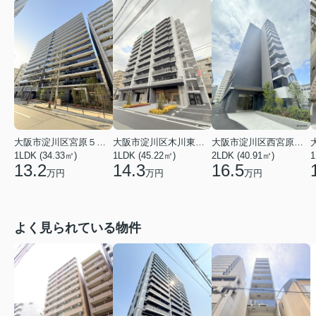
大阪市淀川区木川東４丁目
大阪市淀川区宮原５丁目
大阪市淀川区西宮原２丁目
1LDK (45.22㎡)
1LDK (34.33㎡)
2LDK (40.91㎡)
1
14.3
13.2
16.5
万円
万円
万円
よく見られている物件