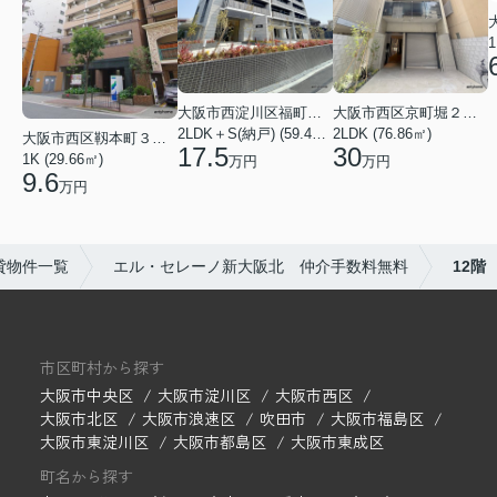
1
大阪市西淀川区福町２丁目
大阪市西区京町堀２丁目
2LDK＋S(納戸) (59.48㎡)
2LDK (76.86㎡)
大阪市西区靱本町３丁目
17.5
30
1K (29.66㎡)
万円
万円
9.6
万円
貸物件一覧
エル・セレーノ新大阪北 仲介手数料無料
12階
市区町村から探す
大阪市中央区
大阪市淀川区
大阪市西区
大阪市北区
大阪市浪速区
吹田市
大阪市福島区
大阪市東淀川区
大阪市都島区
大阪市東成区
町名から探す