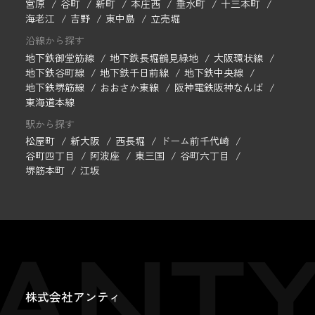
宮原
谷町
新町
本庄西
垂水町
十三本町
海老江
吉野
東中島
立売堀
沿線から探す
地下鉄御堂筋線
地下鉄長堀鶴見緑地
大阪環状線
地下鉄谷町線
地下鉄千日前線
地下鉄中央線
地下鉄堺筋線
おおさか東線
阪神電鉄阪神なんば
東海道本線
駅から探す
松屋町
新大阪
西長堀
ドーム前千代崎
谷町四丁目
阿波座
東三国
谷町六丁目
堺筋本町
江坂
株式会社アンティ