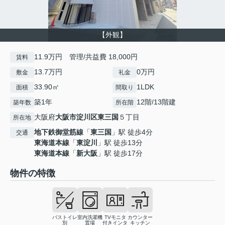
【外観】
11.9万円 管理/共益費 18,000円
賃料
13.7万円
0万円
敷金
礼金
33.90㎡
1LDK
面積
間取り
築1年
12階/13階建
築年数
所在階
大阪府
大阪市淀川区
東三国
５丁目
所在地
地下鉄御堂筋線
「
東三国
」駅 徒歩4分
交通
東海道本線
「
東淀川
」駅 徒歩13分
東海道本線
「
新大阪
」駅 徒歩17分
物件の特徴
バストイレ
室内洗濯機
TVモニタ
カウンター
別
置場
付きインタ
キッチン