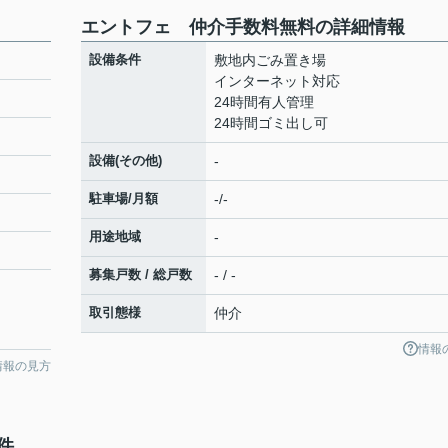
エントフェ 仲介手数料無料の詳細情報
設備条件
敷地内ごみ置き場
インターネット対応
24時間有人管理
24時間ゴミ出し可
設備(その他)
-
駐車場/月額
-/-
用途地域
-
募集戸数 / 総戸数
- / -
取引態様
仲介
情報
情報の見方
件