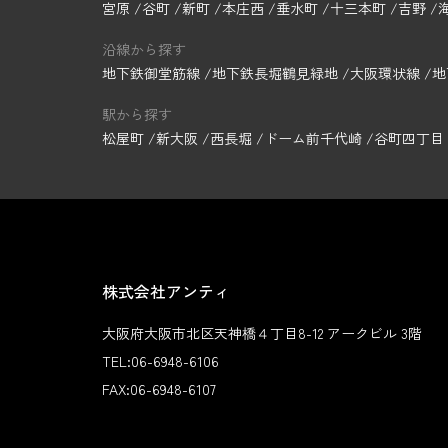
宮原
谷町
新町
本庄西
垂水町
十三本町
吉野
沿線から探す
地下鉄御堂筋線
地下鉄長堀鶴見緑地
大阪環状線
地
駅から探す
松屋町
新大阪
西長堀
ドーム前千代崎
谷町四丁目
株式会社アンティ
大阪府大阪市北区天神橋４丁目8-12 アークビル 3階
TEL:
06-6948-6106
FAX:
06-6948-6107