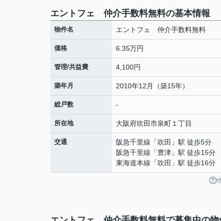
エントフェ 仲介手数料無料の基本情報
物件名
エントフェ 仲介手数料無料
価格
6.35万円
管理/共益費
4,100円
築年月
2010年12月（築15年）
総戸数
-
所在地
大阪府
吹田市
泉町
１丁目
交通
阪急千里線
「
吹田
」駅 徒歩5分
阪急千里線
「
豊津
」駅 徒歩15分
東海道本線
「
吹田
」駅 徒歩16分
エントフェ 仲介手数料無料で募集中の物