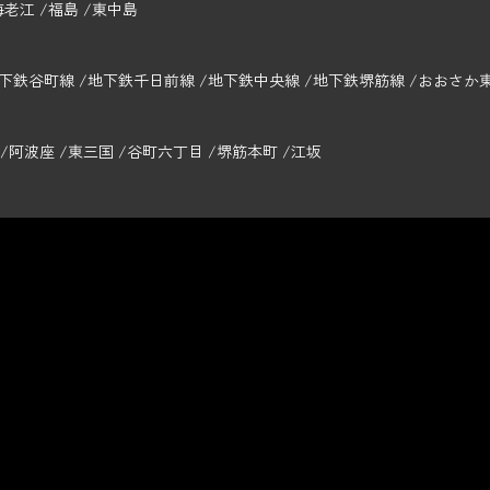
海老江
福島
東中島
下鉄谷町線
地下鉄千日前線
地下鉄中央線
地下鉄堺筋線
おおさか
阿波座
東三国
谷町六丁目
堺筋本町
江坂