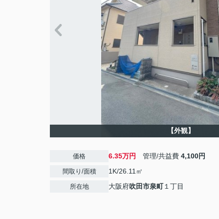
【外観】
6.35万円
管理/共益費
4,100円
価格
1K/26.11㎡
間取り/面積
大阪府
吹田市
泉町
１丁目
所在地