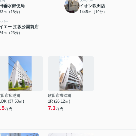
便局
スーパー
田垂水郵便局
イオン吹田店
433ｍ（18分）
1445ｍ（19分）
ーパー
イエー 江坂公園前店
824ｍ（23分）
吹田市広芝町
吹田市豊津町
LDK (37.53㎡)
1R (26.12㎡)
.5
7.3
万円
万円