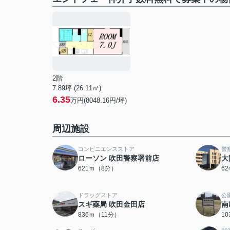
2階
7.89坪 (26.11㎡)
6.35
万円(8048.16円/坪)
周辺施設
コンビニエンスストア
警
ローソン 吹田警察署前店
大
621ｍ（8分）
6
ドラッグストア
公
スギ薬局 吹田金田店
南
836ｍ（11分）
1