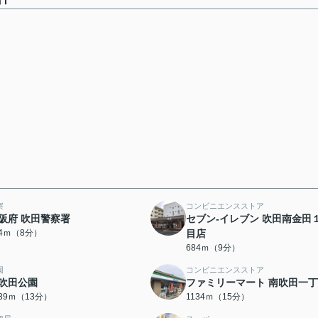
察
コンビニエンスストア
阪府 吹田警察署
セブン-イレブン 吹田南金田
24ｍ（8分）
目店
684ｍ（9分）
園
コンビニエンスストア
吹田公園
ファミリーマート 南吹田一
039ｍ（13分）
1134ｍ（15分）