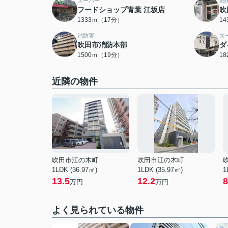
スーパー
郵
フードショップ青葉 江坂店
吹
1333ｍ（17分）
1
消防署
ス
吹田市消防本部
ダ
1500ｍ（19分）
1
近隣の物件
吹田市江の木町
吹田市江の木町
1LDK (36.97㎡)
1LDK (35.97㎡)
1
13.5
12.2
8
万円
万円
よく見られている物件