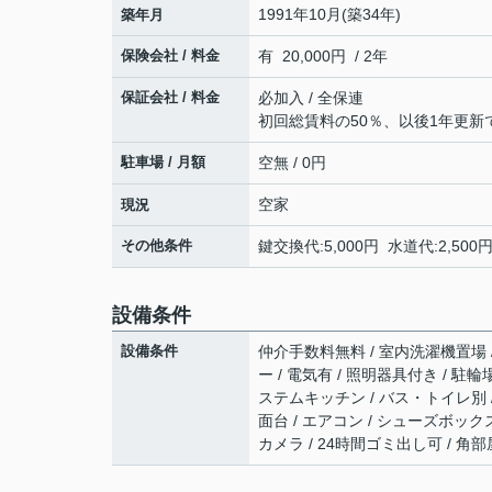
1991年10月(築34年)
築年月
保険会社 / 料金
有 20,000円 / 2年
保証会社 / 料金
必加入 / 全保連
初回総賃料の50％、以後1年更新で
駐車場 / 月額
空無 / 0円
空家
現況
その他条件
鍵交換代:5,000円 水道代:2,50
設備条件
設備条件
仲介手数料無料 / 室内洗濯機置場 /
ー / 電気有 / 照明器具付き / 駐
ステムキッチン / バス・トイレ別 /
面台 / エアコン / シューズボックス
カメラ / 24時間ゴミ出し可 / 角