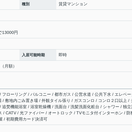
賃貸マンション
種別
13000円
即時
入居可能時期
0円（月額）
 フローリング / バルコニー / 都市ガス / 公営水道 / 公共下水 / エレベ
輪場 / 敷地内ごみ置き場 / 外観タイル張り / ガスコンロ / コンロ２口以上 / 
 追焚機能浴室 / 浴室乾燥機 / 洗面台 / 洗髪洗面化粧台 / シャワー / 独
 / CATV / 光ファイバー / オートロック / TVモニタ付インターホン / 防
部屋 / 初期費用カード決済可