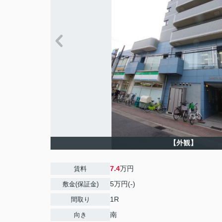
【外観】
7.4
万円
賃料
5万円(-)
敷金(保証金)
1R
間取り
南
向き