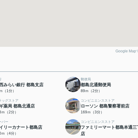
Google Ma
行
郵便局
西みらい銀行 都島支店
都島北通郵便局
7ｍ（1分）
89ｍ（2分）
ラッグストア
コンビニエンスストア
ギ薬局 都島北通店
ローソン 都島警察署前店
48ｍ（2分）
169ｍ（3分）
ーパー
コンビニエンスストア
イリーカナート都島店
ファミリーマート都島本通三
50ｍ（4分）
店