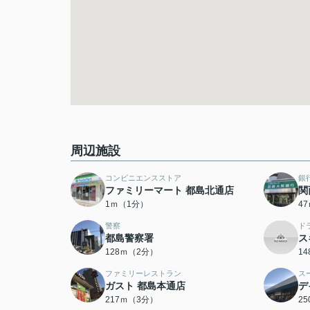
周辺施設
コンビニエンスストア
銀
ファミリーマート 都島北通店
関
1ｍ（1分）
4
警察
ド
都島警察署
ス
128ｍ（2分）
1
ファミリーレストラン
ス
ガスト 都島本通店
デ
217ｍ（3分）
2