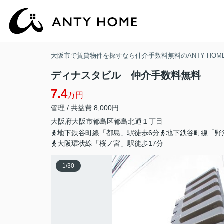
大阪市で賃貸物件を探すなら仲介手数料無料のANTY HOM
ディナスタビル 仲介手数料無料
7.4
万円
管理 / 共益費 8,000円
大阪府
大阪市都島区
都島北通
１丁目
地下鉄谷町線「都島」駅徒歩6分
地下鉄谷町線「野
大阪環状線「桜ノ宮」駅徒歩17分
1
/
30