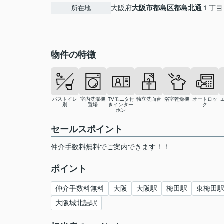
大阪府
大阪市都島区
都島北通
１丁目
所在地
物件の特徴
バストイレ
室内洗濯機
TVモニタ付
独立洗面台
浴室乾燥機
オートロッ
別
置場
きインター
ク
ホン
セールスポイント
仲介手数料無料でご案内できます！！
ポイント
仲介手数料無料
大阪
大阪駅
梅田駅
東梅田
大阪城北詰駅