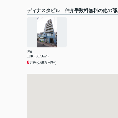
ディナスタビル 仲介手数料無料の他の部
8階
1DK (38.56㎡)
8
万円(
0.69
万円/坪)