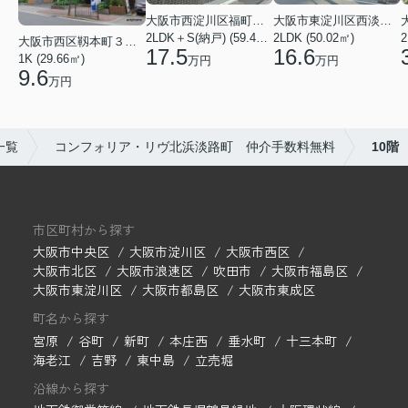
大阪市西淀川区福町２丁目
大阪市東淀川区西淡路１丁目
2LDK＋S(納戸) (59.48㎡)
2LDK (50.02㎡)
2
大阪市西区靱本町３丁目
17.5
16.6
1K (29.66㎡)
万円
万円
9.6
万円
一覧
コンフォリア・リヴ北浜淡路町 仲介手数料無料
10階
市区町村から探す
大阪市中央区
大阪市淀川区
大阪市西区
大阪市北区
大阪市浪速区
吹田市
大阪市福島区
大阪市東淀川区
大阪市都島区
大阪市東成区
町名から探す
宮原
谷町
新町
本庄西
垂水町
十三本町
海老江
吉野
東中島
立売堀
沿線から探す