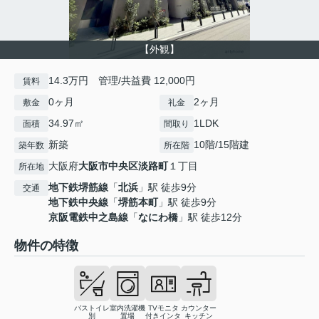
【外観】
14.3万円 管理/共益費 12,000円
賃料
0ヶ月
2ヶ月
敷金
礼金
34.97㎡
1LDK
面積
間取り
新築
10階/15階建
築年数
所在階
大阪府
大阪市中央区
淡路町
１丁目
所在地
地下鉄堺筋線
「
北浜
」駅 徒歩9分
交通
地下鉄中央線
「
堺筋本町
」駅 徒歩9分
京阪電鉄中之島線
「
なにわ橋
」駅 徒歩12分
物件の特徴
バストイレ
室内洗濯機
TVモニタ
カウンター
別
置場
付きインタ
キッチン