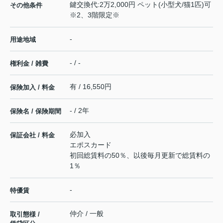
鍵交換代:2万2,000円 ペット(小型犬/猫1匹)可
その他条件
※2、3階限定※
-
用途地域
- / -
権利金 / 雑費
有 / 16,550円
保険加入 / 料金
- / 2年
保険名 / 保険期間
必加入
保証会社 / 料金
エポスカード
初回総賃料の50％、以後毎月更新で総賃料の
1％
-
特優賃
仲介 / 一般
取引態様 /