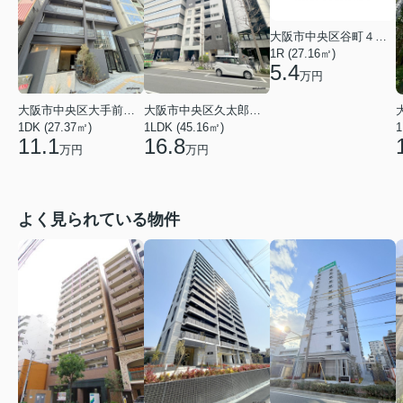
大阪市中央区谷町４丁目
1R (27.16㎡)
5.4
万円
大阪市中央区久太郎町１丁目
大阪市中央区大手前１丁目
1LDK (45.16㎡)
1DK (27.37㎡)
1
16.8
11.1
万円
万円
よく見られている物件