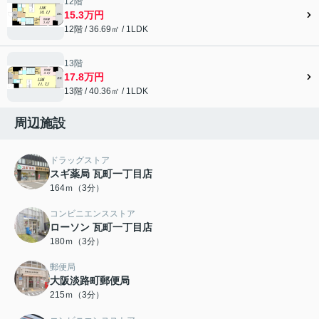
12階
15.3万円
12階 / 36.69㎡ / 1LDK
13階
17.8万円
13階 / 40.36㎡ / 1LDK
周辺施設
ドラッグストア
スギ薬局 瓦町一丁目店
164ｍ（3分）
コンビニエンスストア
ローソン 瓦町一丁目店
180ｍ（3分）
郵便局
大阪淡路町郵便局
215ｍ（3分）