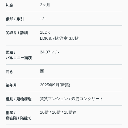
2ヶ月
礼金
- / -
償却 / 敷引
1LDK
間取り / 詳細
LDK 9.7帖
/
洋室 3.5帖
34.97㎡ / -
面積 /
バルコニー面積
西
向き
2025年9月(新築)
築年月
賃貸マンション / 鉄筋コンクリート
種別 / 建物構造
10階 / 10階 / 15階建
部屋 /
所在階 / 階建て