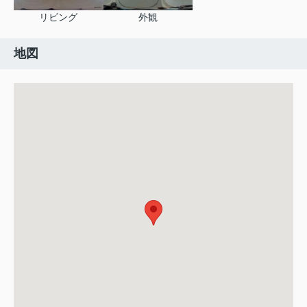
リビング
外観
地図