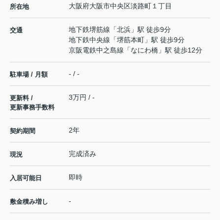
大阪府
大阪市中央区
淡路町
１丁目
所在地
地下鉄堺筋線
「
北浜
」駅 徒歩9分
交通
地下鉄中央線
「
堺筋本町
」駅 徒歩9分
京阪電鉄中之島線
「
なにわ橋
」駅 徒歩12分
- / -
駐車場 / 月額
3万円 / -
更新料 /
更新事務手数料
2年
契約期間
完成済み
現況
即時
入居可能日
-
敷金積み増し