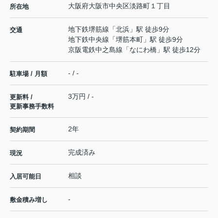
大阪府
大阪市中央区
淡路町
１丁目
所在地
地下鉄堺筋線
「
北浜
」駅 徒歩9分
交通
地下鉄中央線
「
堺筋本町
」駅 徒歩9分
京阪電鉄中之島線
「
なにわ橋
」駅 徒歩12分
- / -
駐車場 / 月額
3万円 / -
更新料 /
更新事務手数料
2年
契約期間
完成済み
現況
相談
入居可能日
-
敷金積み増し