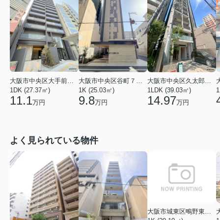
大阪市中央区大手前１丁目
大阪市中央区谷町７丁目
大阪市中央区久太郎町１丁目
1DK (27.37㎡)
1K (25.03㎡)
1LDK (39.03㎡)
1
11.1
9.8
14.97
万円
万円
万円
よく見られている物件
大阪市城東区鴫野東３丁目