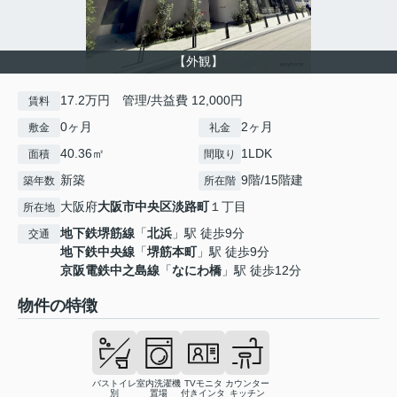
【外観】
17.2万円 管理/共益費 12,000円
賃料
0ヶ月
2ヶ月
敷金
礼金
40.36㎡
1LDK
面積
間取り
新築
9階/15階建
築年数
所在階
大阪府
大阪市中央区
淡路町
１丁目
所在地
地下鉄堺筋線
「
北浜
」駅 徒歩9分
交通
地下鉄中央線
「
堺筋本町
」駅 徒歩9分
京阪電鉄中之島線
「
なにわ橋
」駅 徒歩12分
物件の特徴
バストイレ
室内洗濯機
TVモニタ
カウンター
別
置場
付きインタ
キッチン