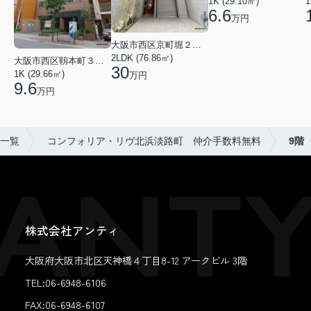
1K (29.10㎡)
1
6.6
万円
大阪市西区京町堀２丁目
2LDK (76.86㎡)
大阪市西区靱本町３丁目
30
1K (29.66㎡)
万円
9.6
万円
一覧
コンフォリア・リヴ北浜淡路町 仲介手数料無料
9階
株式会社アンティ
大阪府大阪市北区天神橋４丁目8-12 アークビル 3階
TEL:06-6948-6106
FAX:
06-6948-6107