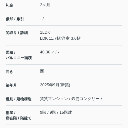
2ヶ月
礼金
- / -
償却 / 敷引
1LDK
間取り / 詳細
LDK 11.7帖
/
洋室 3.6帖
40.36㎡ / -
面積 /
バルコニー面積
西
向き
2025年9月(新築)
築年月
賃貸マンション / 鉄筋コンクリート
種別 / 建物構造
9階 / 9階 / 15階建
部屋 /
所在階 / 階建て