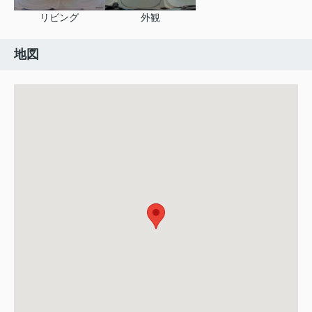
リビング
外観
地図