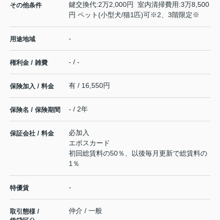
鍵交換代:2万2,000円 室内清掃費用:3万8,500
その他条件
円 ペット(小型犬/猫1匹)可※2、3階限定※
-
用途地域
- / -
権利金 / 雑費
有 / 16,550円
保険加入 / 料金
- / 2年
保険名 / 保険期間
必加入
保証会社 / 料金
エポスカード
初回総賃料の50％、以後毎月更新で総賃料の
1％
-
特優賃
仲介 / 一般
取引態様 /