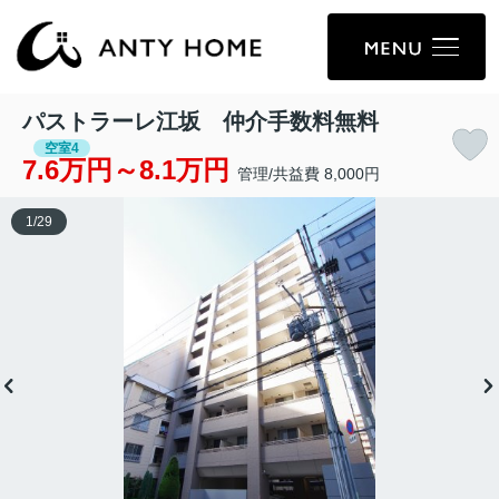
パストラーレ江坂 仲介手数料無料
空室4
7.6万円～8.1万円
管理/共益費 8,000円
1
/
29