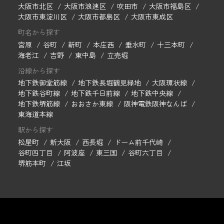
大阪市北区
大阪市浪速区
吹田市
大阪市福島区
大阪市東淀川区
大阪市都島区
大阪市東成区
町名から探す
宮原
谷町
新町
本庄西
垂水町
十三本町
海老江
吉野
東中島
立売堀
沿線から探す
地下鉄御堂筋線
地下鉄長堀鶴見緑地
大阪環状線
地下鉄谷町線
地下鉄千日前線
地下鉄中央線
地下鉄堺筋線
おおさか東線
阪神電鉄阪神なんば
東海道本線
駅から探す
松屋町
新大阪
西長堀
ドーム前千代崎
谷町四丁目
阿波座
東三国
谷町六丁目
堺筋本町
江坂