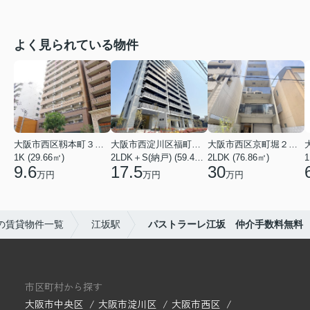
よく見られている物件
大阪市西区靱本町３丁目
大阪市西淀川区福町２丁目
大阪市西区京町堀２丁目
1K (29.66㎡)
2LDK＋S(納戸) (59.48㎡)
2LDK (76.86㎡)
1
9.6
17.5
30
万円
万円
万円
の賃貸物件一覧
江坂駅
パストラーレ江坂 仲介手数料無料
市区町村から探す
大阪市中央区
大阪市淀川区
大阪市西区