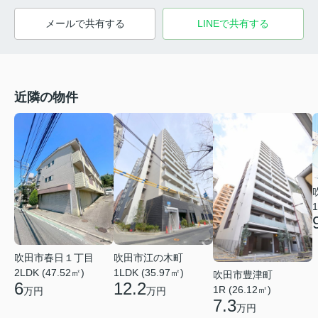
メールで共有する
LINEで共有する
近隣の物件
1
吹田市春日１丁目
吹田市江の木町
2LDK (47.52㎡)
1LDK (35.97㎡)
吹田市豊津町
6
12.2
1R (26.12㎡)
万円
万円
7.3
万円