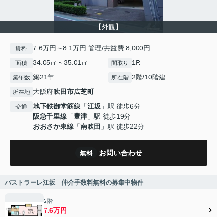
【外観】
7.6万円～8.1万円 管理/共益費 8,000円
賃料
34.05㎡～35.01㎡
1R
面積
間取り
築21年
2階/10階建
築年数
所在階
大阪府
吹田市
広芝町
所在地
地下鉄御堂筋線
「
江坂
」駅 徒歩6分
交通
阪急千里線
「
豊津
」駅 徒歩19分
おおさか東線
「
南吹田
」駅 徒歩22分
お問い合わせ
無料
パストラーレ江坂 仲介手数料無料の募集中物件
2階
7.6万円