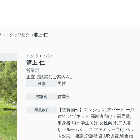
溝上 仁
E
スタッフ紹介
ミゾウエ ジン
溝上 仁
営業部
正直で誠実なご案内を。
男性
性別
営業部
部署名
【賃貸物件】マンション,アパート,一戸
得意物件
建て,メゾネット,高齢者向け・高専賃,
単身者向け,学生向け,女性向け,二人暮
し・ルームシェア,ファミリー向け,ペッ
ト対応・相談,分譲賃貸,UR賃貸,駅近物