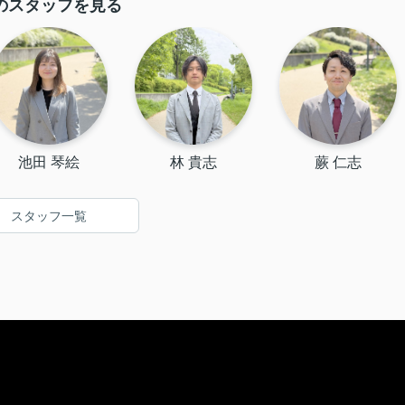
のスタッフを見る
池田 琴絵
林 貴志
蕨 仁志
スタッフ一覧