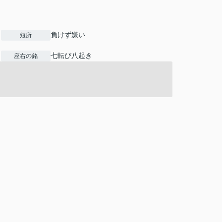
負けず嫌い
短所
七転び八起き
座右の銘