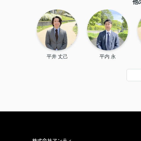
他
平井 丈己
平内 永
株式会社アンティ