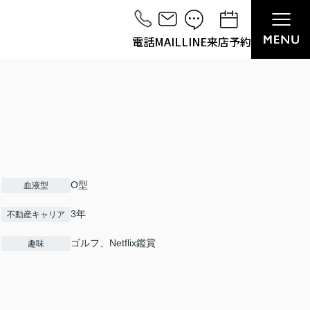
電話
MAIL
LINE
来店予約
O型
血液型
3年
不動産キャリア
ゴルフ、Netflix鑑賞
趣味